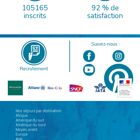
105165
92 % de
inscrits
satisfaction
Suivez-nous :
Recrutement
Nos séjours par destination
Afrique
Amérique du sud
Amérique du nord
Moyen orient
Europe
Asie