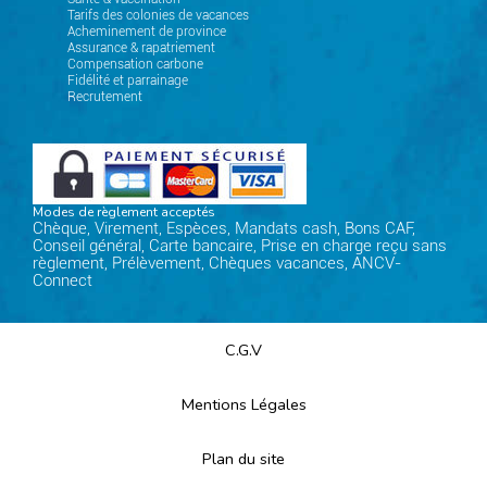
Tarifs des colonies de vacances
Acheminement de province
Assurance & rapatriement
Compensation carbone
Fidélité et parrainage
Recrutement
Modes de règlement acceptés
Chèque, Virement, Espèces, Mandats cash, Bons CAF,
Conseil général, Carte bancaire, Prise en charge reçu sans
règlement, Prélèvement, Chèques vacances, ANCV-
Connect
C.G.V
Mentions Légales
Plan du site