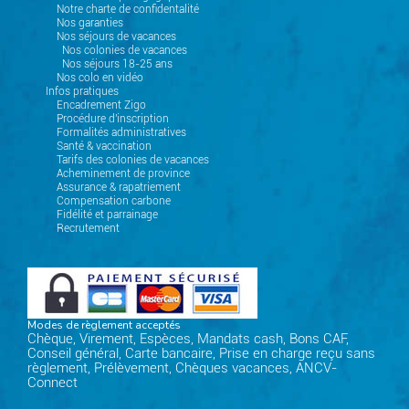
Notre charte de confidentalité
Nos garanties
Nos séjours de vacances
Nos colonies de vacances
Nos séjours 18-25 ans
Nos colo en vidéo
Infos pratiques
Encadrement Zigo
Procédure d'inscription
Formalités administratives
Santé & vaccination
Tarifs des colonies de vacances
Acheminement de province
Assurance & rapatriement
Compensation carbone
Fidélité et parrainage
Recrutement
Modes de règlement acceptés
Chèque, Virement, Espèces, Mandats cash, Bons CAF,
Conseil général, Carte bancaire, Prise en charge reçu sans
règlement, Prélèvement, Chèques vacances, ANCV-
Connect