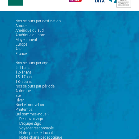
Nos séjours par destination
Afrique
Amérique du sud
Amérique du nord
Moyen orient
Europe
Asie
France
Nos séjours par age
6-11ans
12-14ans
15-17ans
18-25ans
Nos séjours par période
Automne
Eté
Hiver
Noel et nouvel an
Printemps
Qui sommes-nous ?
Découvrir zigo
L'équipe Zigo
Voyager responsable
Notre projet éducatif
Notre charte pédagogique