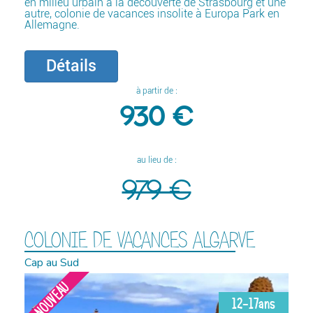
en milieu urbain à la découverte de Strasbourg et une
autre, colonie de vacances insolite à Europa Park en
Allemagne.
Détails
à partir de :
930 €
au lieu de :
979 €
COLONIE DE VACANCES ALGARVE
Cap au Sud
NOUVEAU
12-17ans