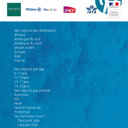
Nos séjours par destination
Afrique
Amérique du sud
Amérique du nord
Moyen orient
Europe
Asie
France
Nos séjours par age
6-11ans
12-14ans
15-17ans
18-25ans
Nos séjours par période
Automne
Eté
Hiver
Noel et nouvel an
Printemps
Qui sommes-nous ?
Découvrir zigo
L'équipe Zigo