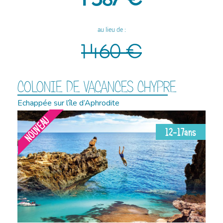
au lieu de :
1 460 €
COLONIE DE VACANCES CHYPRE
Echappée sur l’île d’Aphrodite
NOUVEAU
12-17ans