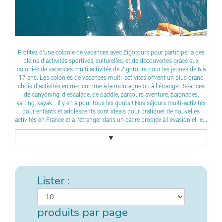
Profitez d’une colonie de vacances avec Zigotours pour participer à des
pleins d’activités sportives, culturelles, et de découvertes grâce aux
colonies de vacances multi activités de Zigotours pour les jeunes de 6 à
17 ans. Les colonies de vacances multi-activités offrent un plus grand
choix d’activités en mer comme à la montagne ou à l’étranger. Séances
de canyoning, d’escalade, de paddle, parcours aventure, baignades,
karting, kayak… Il y en a pour tous les goûts ! Nos séjours multi-activités
pour enfants et adolescents sont idéals pour pratiquer de nouvelles
activités en France et à l’étranger dans un cadre propice à l’évasion et le...
▼
Lister :
produits par page