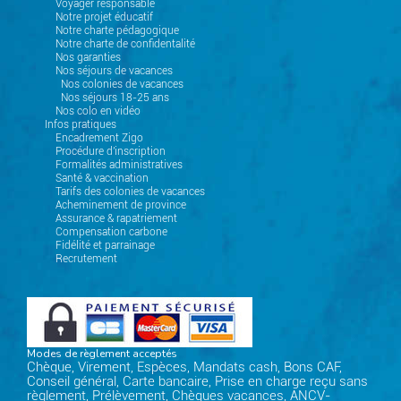
Voyager responsable
Notre projet éducatif
Notre charte pédagogique
Notre charte de confidentalité
Nos garanties
Nos séjours de vacances
Nos colonies de vacances
Nos séjours 18-25 ans
Nos colo en vidéo
Infos pratiques
Encadrement Zigo
Procédure d'inscription
Formalités administratives
Santé & vaccination
Tarifs des colonies de vacances
Acheminement de province
Assurance & rapatriement
Compensation carbone
Fidélité et parrainage
Recrutement
Modes de règlement acceptés
Chèque, Virement, Espèces, Mandats cash, Bons CAF,
Conseil général, Carte bancaire, Prise en charge reçu sans
règlement, Prélèvement, Chèques vacances, ANCV-