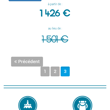
à partir de :
1 426 €
au lieu de :
1 501 €
Précédent
1
2
3