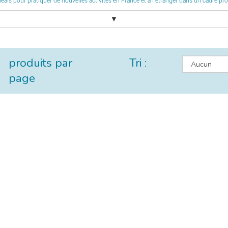
éals pour pratiquer de nouvelles activités en France et à l’étranger dans un cadre propi
▼
produits par
Tri :
page