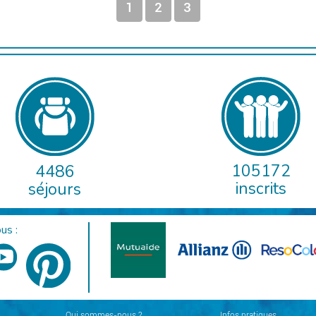
1
2
3
105172
4486
inscrits
séjours
us :
Qui sommes-nous ?
Infos pratiques