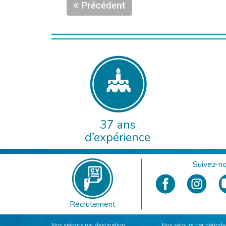
Précédent
37 ans
d’expérience
Suivez-no
Recrutement
Nos séjours par destination
Nos séjours par période