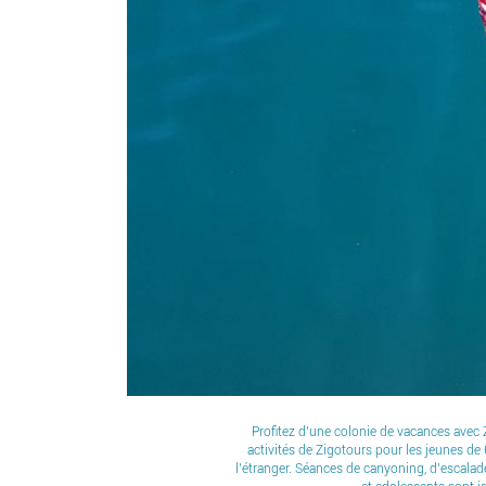
Profitez d’une colonie de vacances avec Z
activités de Zigotours pour les jeunes de
l’étranger. Séances de canyoning, d’escalade