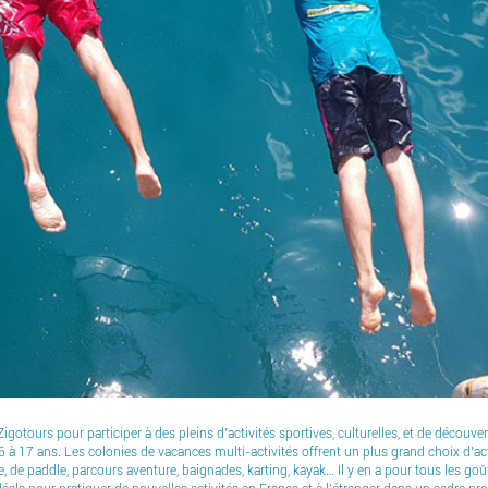
igotours pour participer à des pleins d’activités sportives, culturelles, et de découv
 6 à 17 ans. Les colonies de vacances multi-activités offrent un plus grand choix d
, de paddle, parcours aventure, baignades, karting, kayak… Il y en a pour tous les goû