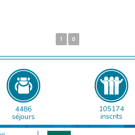
1
0
105174
4486
inscrits
séjours
us :