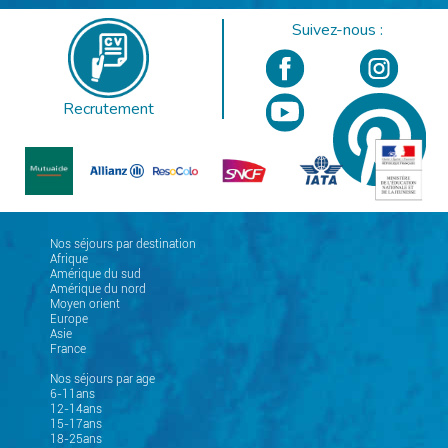
Suivez-nous :
Recrutement
Nos séjours par destination
Afrique
Amérique du sud
Amérique du nord
Moyen orient
Europe
Asie
France
Nos séjours par age
6-11ans
12-14ans
15-17ans
18-25ans