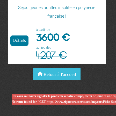
Séjour jeunes adultes insolite en polynésie
t
va
française !
ch
à partir de :
l
e
3600 €
Détails
n
au lieu de :
4207 €
Retour à l'accueil
D
Si vous souhaitez signaler le problème à notre équipe, merci de joindre une c
No route found for "GET https://www.zigotours.com/assets/img/cms/Fiche-Sani