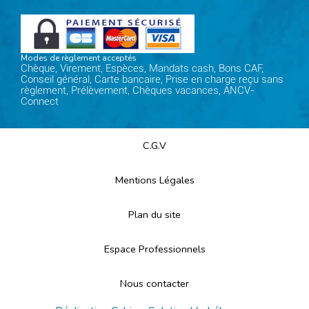
Modes de règlement acceptés
Chèque, Virement, Espèces, Mandats cash, Bons CAF,
Conseil général, Carte bancaire, Prise en charge reçu sans
règlement, Prélèvement, Chèques vacances, ANCV-
Connect
C.G.V
Mentions Légales
Plan du site
Espace Professionnels
Nous contacter