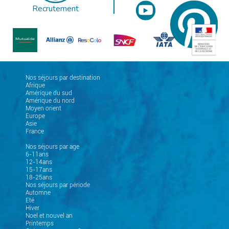
Recrutement
Nos séjours par destination
Afrique
Amérique du sud
Amérique du nord
Moyen orient
Europe
Asie
France
Nos séjours par age
6-11ans
12-14ans
15-17ans
18-25ans
Nos séjours par période
Automne
Eté
Hiver
Noel et nouvel an
Printemps