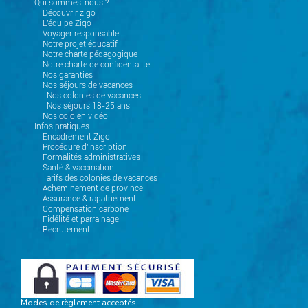
Qui sommes-nous ?
Découvrir zigo
L'équipe Zigo
Voyager responsable
Notre projet éducatif
Notre charte pédagogique
Notre charte de confidentalité
Nos garanties
Nos séjours de vacances
Nos colonies de vacances
Nos séjours 18-25 ans
Nos colo en vidéo
Infos pratiques
Encadrement Zigo
Procédure d'inscription
Formalités administratives
Santé & vaccination
Tarifs des colonies de vacances
Acheminement de province
Assurance & rapatriement
Compensation carbone
Fidélité et parrainage
Recrutement
Modes de règlement acceptés