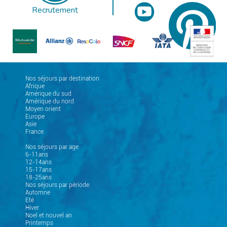
Recrutement
Nos séjours par destination
Afrique
Amérique du sud
Amérique du nord
Moyen orient
Europe
Asie
France
Nos séjours par age
6-11ans
12-14ans
15-17ans
18-25ans
Nos séjours par période
Automne
Eté
Hiver
Noel et nouvel an
Printemps