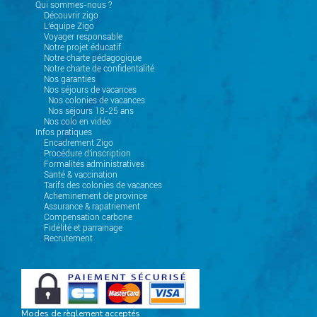
Qui sommes-nous ?
Découvrir zigo
L'équipe Zigo
Voyager responsable
Notre projet éducatif
Notre charte pédagogique
Notre charte de confidentalité
Nos garanties
Nos séjours de vacances
Nos colonies de vacances
Nos séjours 18-25 ans
Nos colo en vidéo
Infos pratiques
Encadrement Zigo
Procédure d'inscription
Formalités administratives
Santé & vaccination
Tarifs des colonies de vacances
Acheminement de province
Assurance & rapatriement
Compensation carbone
Fidélité et parrainage
Recrutement
Modes de règlement acceptés