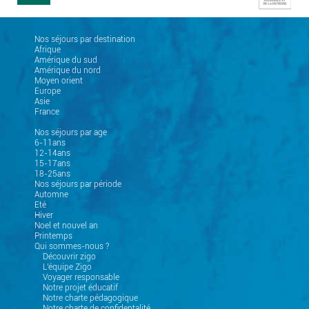
Nos séjours par destination
Afrique
Amérique du sud
Amérique du nord
Moyen orient
Europe
Asie
France
Nos séjours par age
6-11ans
12-14ans
15-17ans
18-25ans
Nos séjours par période
Automne
Eté
Hiver
Noel et nouvel an
Printemps
Qui sommes-nous ?
Découvrir zigo
L'équipe Zigo
Voyager responsable
Notre projet éducatif
Notre charte pédagogique
Notre charte de confidentalité