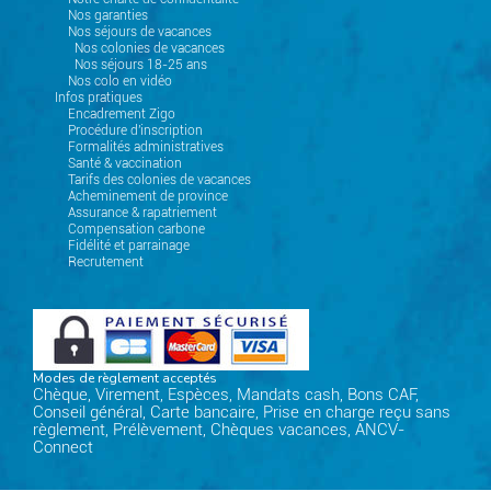
Nos garanties
Nos séjours de vacances
Nos colonies de vacances
Nos séjours 18-25 ans
Nos colo en vidéo
Infos pratiques
Encadrement Zigo
Procédure d'inscription
Formalités administratives
Santé & vaccination
Tarifs des colonies de vacances
Acheminement de province
Assurance & rapatriement
Compensation carbone
Fidélité et parrainage
Recrutement
Modes de règlement acceptés
Chèque, Virement, Espèces, Mandats cash, Bons CAF,
Conseil général, Carte bancaire, Prise en charge reçu sans
règlement, Prélèvement, Chèques vacances, ANCV-
Connect