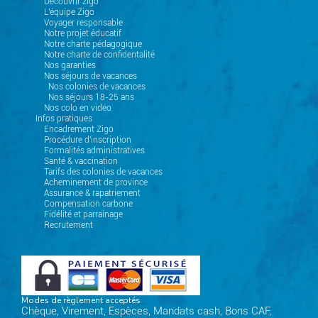
Découvrir zigo
L'équipe Zigo
Voyager responsable
Notre projet éducatif
Notre charte pédagogique
Notre charte de confidentalité
Nos garanties
Nos séjours de vacances
Nos colonies de vacances
Nos séjours 18-25 ans
Nos colo en vidéo
Infos pratiques
Encadrement Zigo
Procédure d'inscription
Formalités administratives
Santé & vaccination
Tarifs des colonies de vacances
Acheminement de province
Assurance & rapatriement
Compensation carbone
Fidélité et parrainage
Recrutement
Modes de règlement acceptés
Chèque, Virement, Espèces, Mandats cash, Bons CAF,