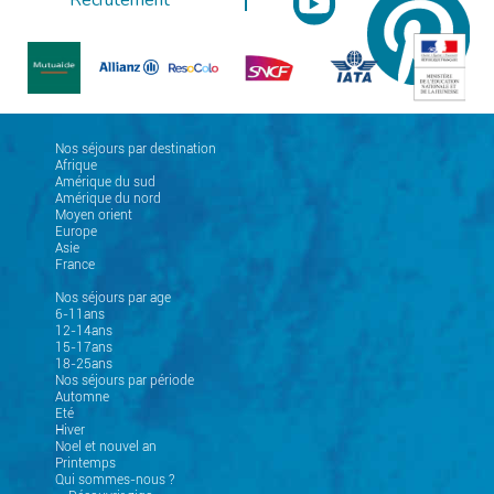
Nos séjours par destination
Afrique
Amérique du sud
Amérique du nord
Moyen orient
Europe
Asie
France
Nos séjours par age
6-11ans
12-14ans
15-17ans
18-25ans
Nos séjours par période
Automne
Eté
Hiver
Noel et nouvel an
Printemps
Qui sommes-nous ?