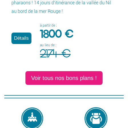
pharaons ! 14 jours d'itinérance de la vallée du Nil
au bord de la mer Rouge !
D
à partir de :
1800 €
Détails
au lieu de :
2174 €
Voir tous nos bons plans !