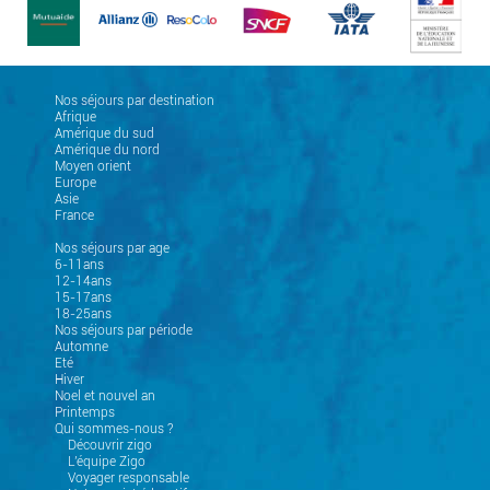
Nos séjours par destination
Afrique
Amérique du sud
Amérique du nord
Moyen orient
Europe
Asie
France
Nos séjours par age
6-11ans
12-14ans
15-17ans
18-25ans
Nos séjours par période
Automne
Eté
Hiver
Noel et nouvel an
Printemps
Qui sommes-nous ?
Découvrir zigo
L'équipe Zigo
Voyager responsable