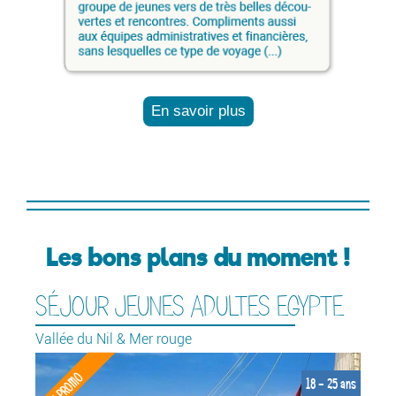
En savoir plus
Les bons plans du moment !
SÉJOUR JEUNES ADULTES EGYPTE
C
Vallée du Nil & Mer rouge
Ev
EN PROMO
E
ans
18 - 25 ans