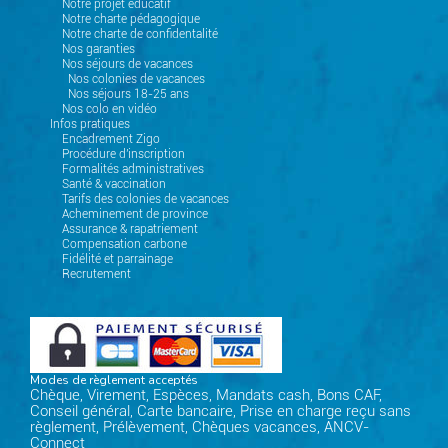
Notre projet éducatif
Notre charte pédagogique
Notre charte de confidentalité
Nos garanties
Nos séjours de vacances
Nos colonies de vacances
Nos séjours 18-25 ans
Nos colo en vidéo
Infos pratiques
Encadrement Zigo
Procédure d'inscription
Formalités administratives
Santé & vaccination
Tarifs des colonies de vacances
Acheminement de province
Assurance & rapatriement
Compensation carbone
Fidélité et parrainage
Recrutement
Modes de règlement acceptés
Chèque, Virement, Espèces, Mandats cash, Bons CAF,
Conseil général, Carte bancaire, Prise en charge reçu sans
règlement, Prélèvement, Chèques vacances, ANCV-
Connect