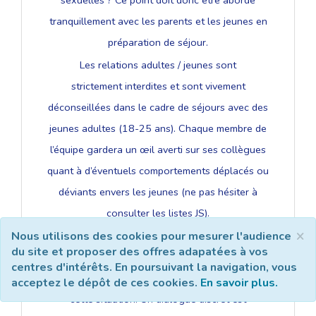
tranquillement avec les parents et les jeunes en
préparation de séjour.
Les relations adultes / jeunes sont
strictement interdites et sont vivement
déconseillées dans le cadre de séjours avec des
jeunes adultes (18-25 ans). Chaque membre de
l’équipe gardera un œil averti sur ses collègues
quant à d’éventuels comportements déplacés ou
déviants envers les jeunes (ne pas hésiter à
consulter les listes JS).
×
La place du préservatif : il vaut mieux vérifier auprès
Nous utilisons des cookies pour mesurer l'audience
du site et proposer des offres adapatées à vos
d’un couple que l'un des deux jeunes prend des
centres d'intérêts. En poursuivant la navigation, vous
préservatifs plutôt que de ne pas vouloir gérer
acceptez le dépôt de ces cookies.
En savoir plus.
cette situation. Un dialogue discret est