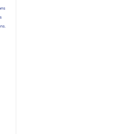
ans
s
ns.