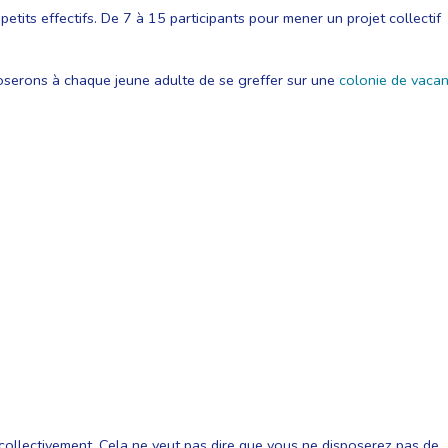
tits effectifs. De 7 à 15 participants pour mener un projet collectif
oposerons à chaque jeune adulte de se greffer sur une
colonie de vaca
collectivement. Cela ne veut pas dire que vous ne disposerez pas de