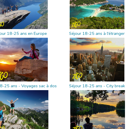
our 18-25 ans en Europe
Séjour 18-25 ans à l'étranger
18-25 ans - Voyages sac à dos
Séjour 18-25 ans - City break