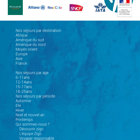
Nos séjours par destination
Afrique
Amérique du sud
Amérique du nord
Moyen orient
Europe
Asie
France
Nos séjours par age
6-11ans
12-14ans
15-17ans
18-25ans
Nos séjours par période
Automne
Eté
Hiver
Noel et nouvel an
Printemps
Qui sommes-nous ?
Découvrir zigo
L'équipe Zigo
Voyager responsable