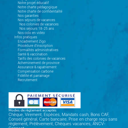
Notre projet éducatif
Notre charte pédagogique
Notre charte de confidentalité
Nos garanties
Nos séjours de vacances
Nos colonies de vacances
Nos séjours 18-25 ans
Nos colo en vidéo
Infos pratiques
Encadrement Zigo
Procédure d'inscription
Formalités administratives
Santé & vaccination
Tarifs des colonies de vacances
Acheminement de province
Assurance & rapatriement
Compensation carbone
Fidélité et parrainage
Recrutement
Modes de règlement acceptés
Chèque, Virement, Espèces, Mandats cash, Bons CAF,
Conseil général, Carte bancaire, Prise en charge reçu sans
règlement, Prélèvement, Chèques vacances, ANCV-