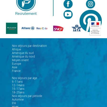
Recrutement
Nos séjours par destination
Afrique
Amérique du sud
Amérique du nord
Moyen orient
Europe
Asie
France
Nos séjours par age
6-11ans
12-14ans
15-17ans
18-25ans
Nos séjours par période
Automne
Eté
Hiver