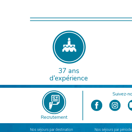
37 ans
d’expérience
Suivez-no
Recrutement
Nos séjours par destination
Nos séjours par période