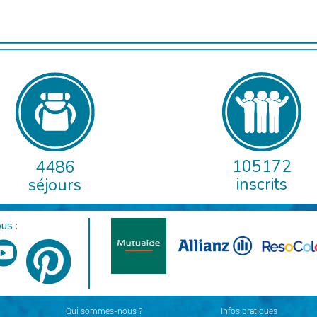
105172
4486
inscrits
séjours
us :
Qui sommes-nous ?
Infos pratiques