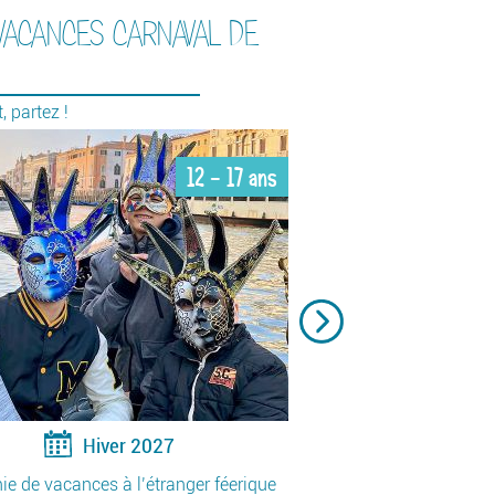
VACANCES CARNAVAL DE
C
En
 partez !
12 - 17 ans
Hiver 2027
L’
mo
ie de vacances à l’étranger féerique