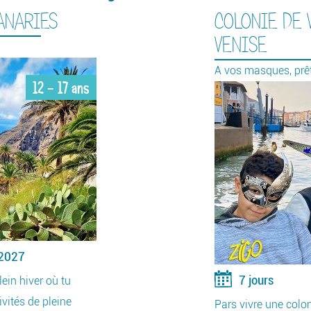
ANARIES
COLONIE DE 
VENISE
A vos masques, prêt,
12 - 17 ans
 2027
7 jours
ein hiver où tu
ivités de pleine
Pars vivre une colon