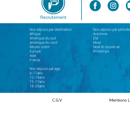
Recrutement
Nos séjours par destination
Nos séjours par période
Afrique
Automne
Amérique du sud
Eté
Amérique du nord
Hiver
Moyen orient
Noel et nouvel an
Europe
Printemps
Asie
France
Nos séjours par age
6-11ans
12-14ans
15-17ans
18-25ans
C.G.V
Mentions 