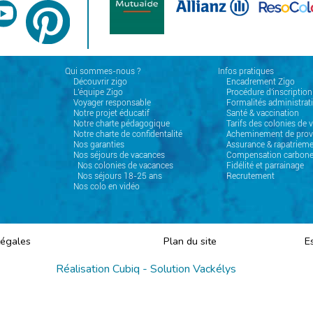
Qui sommes-nous ?
Infos pratiques
Découvrir zigo
Encadrement Zigo
L'équipe Zigo
Procédure d'inscription
Voyager responsable
Formalités administrat
Notre projet éducatif
Santé & vaccination
Notre charte pédagogique
Tarifs des colonies de 
Notre charte de confidentalité
Acheminement de prov
Nos garanties
Assurance & rapatrieme
Nos séjours de vacances
Compensation carbon
Nos colonies de vacances
Fidélité et parrainage
Nos séjours 18-25 ans
Recrutement
Nos colo en vidéo
Légales
Plan du site
E
Réalisation
Cubiq
- Solution
Vackélys