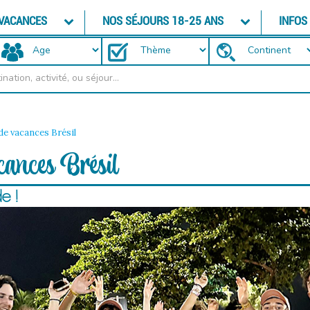
 VACANCES
NOS SÉJOURS 18-25 ANS
INFOS
de vacances Brésil
cances Brésil
e !