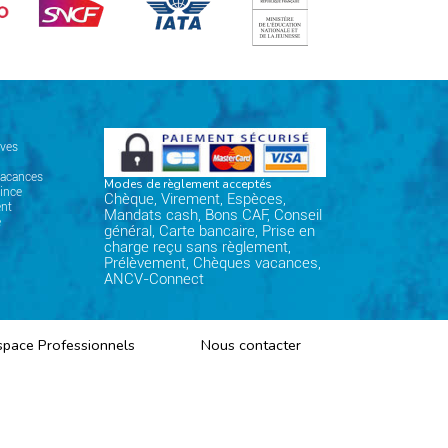
ives
vacances
Modes de règlement acceptés
ince
Chèque, Virement, Espèces,
nt
Mandats cash, Bons CAF, Conseil
e
général, Carte bancaire, Prise en
charge reçu sans règlement,
Prélèvement, Chèques vacances,
ANCV-Connect
space Professionnels
Nous contacter