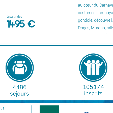
au cœur du Carnaval
costumes flamboyant
à partir de :
gondole, découvre l
1495 €
Doges, Murano, ral
rythmeront ce séjou
Détails
105174
4486
inscrits
séjours
us :