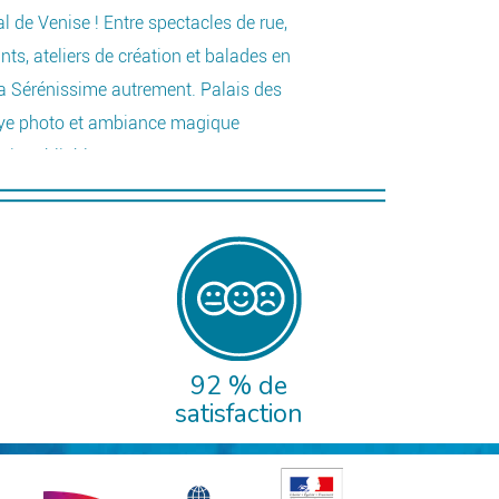
pa
 de Venise ! Entre spectacles de rue,
Un
s, ateliers de création et balades en
ai
a Sérénissime autrement. Palais des
lye photo et ambiance magique
D
r inoubliable.
à partir de :
1446 €
92 % de
satisfaction