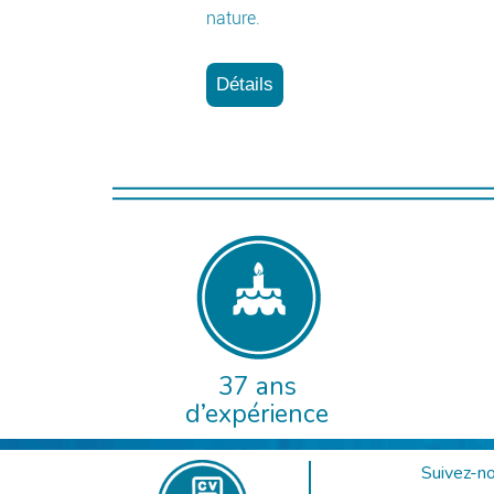
nature.
Détails
€
37 ans
d’expérience
Suivez-no