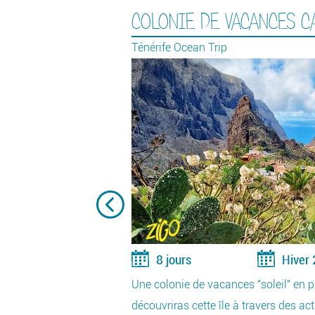
COLONIE DE VACANCES C
Ténérife Ocean Trip
s
8 jours
Hiver
Une colonie de vacances "soleil" en pl
t
découvriras cette île à travers des act