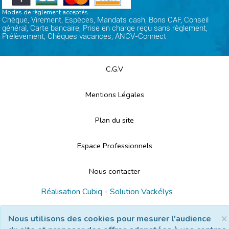
Modes de règlement acceptés
Chèque, Virement, Espèces, Mandats cash, Bons CAF, Conseil
général, Carte bancaire, Prise en charge reçu sans règlement,
Prélèvement, Chèques vacances, ANCV-Connect
C.G.V
Mentions Légales
Plan du site
Espace Professionnels
Nous contacter
Réalisation
Cubiq
- Solution
Vackélys
×
Nous utilisons des cookies pour mesurer l'audience