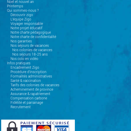
Noel et nouvel an
Printemps
Qui sommes-nous ?
Découvrir zigo
L'équipe Zigo
Voyager responsable
Notre projet éducatif
Notre charte pédagogique
Notre charte de confidentalité
Nos garanties
Nos séjours de vacances
Nos colonies de vacances
Nos séjours 18-25 ans
Nos colo en vidéo
Infos pratiques
Encadrement Zigo
Procédure d'inscription
Formalités administratives
Santé & vaccination
Tarifs des colonies de vacances
Acheminement de province
Assurance & rapatriement
Compensation carbone
Fidélité et parrainage
Recrutement