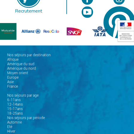
Recrutement
Nos séjours par destination
Afrique
Amérique du sud
Amérique du nord
Moyen orient
Europe
Asie
France
Nos séjours par age
6-11ans
12-14ans
15-17ans
18-25ans
Nos séjours par période
Automne
Eté
Hiver