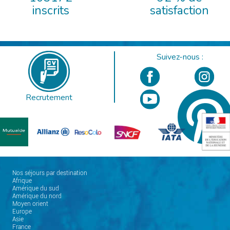
inscrits
satisfaction
Suivez-nous :
Recrutement
Nos séjours par destination
Afrique
Amérique du sud
Amérique du nord
Moyen orient
Europe
Asie
France