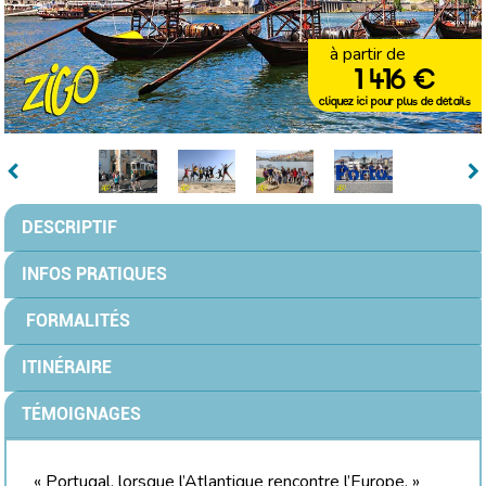
à partir de
1 416 €
cliquez ici pour plus de détails
DESCRIPTIF
INFOS PRATIQUES
FORMALITÉS
ITINÉRAIRE
TÉMOIGNAGES
« Portugal, lorsque l’Atlantique rencontre l’Europe. »