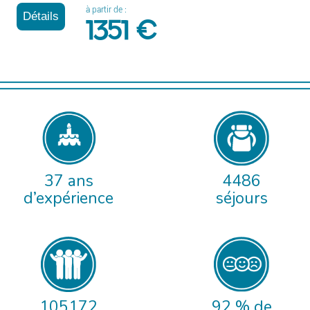
à partir de :
Détails
1351 €
37 ans
4486
d’expérience
séjours
105172
92 % de