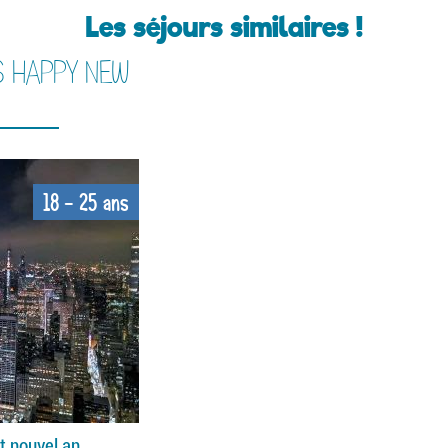
Les séjours similaires !
S HAPPY NEW
18 - 25 ans
t nouvel an