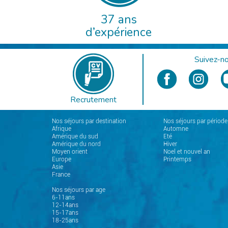
37 ans
d’expérience
Suivez-no
Recrutement
Nos séjours par destination
Nos séjours par période
Afrique
Automne
Amérique du sud
Eté
Amérique du nord
Hiver
Moyen orient
Noel et nouvel an
Europe
Printemps
Asie
France
Nos séjours par age
6-11ans
12-14ans
15-17ans
18-25ans