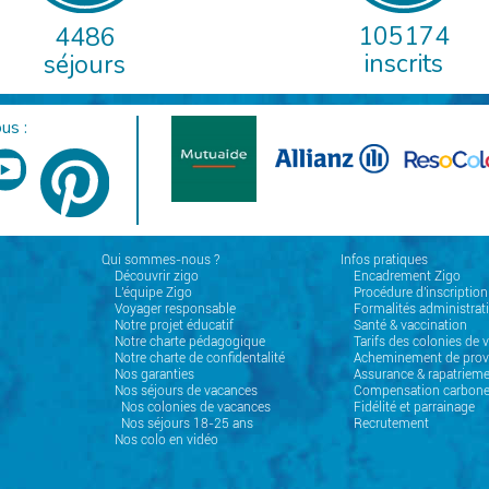
105174
4486
inscrits
séjours
us :
Qui sommes-nous ?
Infos pratiques
Découvrir zigo
Encadrement Zigo
L'équipe Zigo
Procédure d'inscription
Voyager responsable
Formalités administrat
Notre projet éducatif
Santé & vaccination
Notre charte pédagogique
Tarifs des colonies de 
Notre charte de confidentalité
Acheminement de prov
Nos garanties
Assurance & rapatrieme
Nos séjours de vacances
Compensation carbon
Nos colonies de vacances
Fidélité et parrainage
Nos séjours 18-25 ans
Recrutement
Nos colo en vidéo