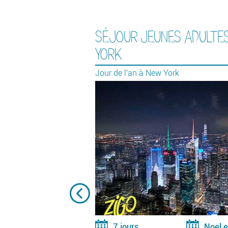
SÉJOUR JEUNES ADULTE
YORK
Jour de l'an à New York
7 jours
Noel e