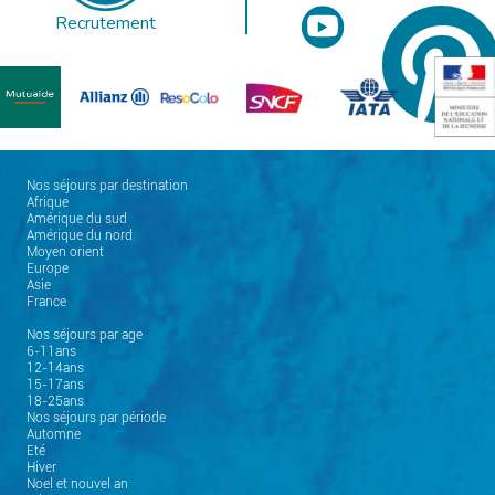
Recrutement
Nos séjours par destination
Afrique
Amérique du sud
Amérique du nord
Moyen orient
Europe
Asie
France
Nos séjours par age
6-11ans
12-14ans
15-17ans
18-25ans
Nos séjours par période
Automne
Eté
Hiver
Noel et nouvel an