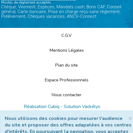
Modes de règlement acceptés
Chèque, Virement, Espèces, Mandats cash, Bons CAF, Conseil
général, Carte bancaire, Prise en charge reçu sans règlement,
Prélèvement, Chèques vacances, ANCV-Connect
C.G.V
Mentions Légales
Plan du site
Espace Professionnels
Nous contacter
Réalisation
Cubiq
- Solution
Vackélys
×
Nous utilisons des cookies pour mesurer l'audience
du site et proposer des offres adapatées à vos centres
d'intérêts. En poursuivant la navigation, vous acceptez