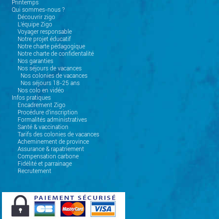
Printemps
Qui sommes-nous ?
Découvrir zigo
L'équipe Zigo
Voyager responsable
Notre projet éducatif
Notre charte pédagogique
Notre charte de confidentalité
Nos garanties
Nos séjours de vacances
Nos colonies de vacances
Nos séjours 18-25 ans
Nos colo en vidéo
Infos pratiques
Encadrement Zigo
Procédure d'inscription
Formalités administratives
Santé & vaccination
Tarifs des colonies de vacances
Acheminement de province
Assurance & rapatriement
Compensation carbone
Fidélité et parrainage
Recrutement