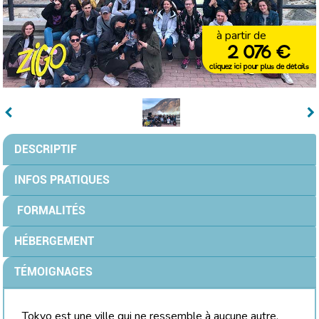
à partir de
2 076 €
cliquez ici pour plus de détails
DESCRIPTIF
INFOS PRATIQUES
FORMALITÉS
HÉBERGEMENT
TÉMOIGNAGES
Tokyo est une ville qui ne ressemble à aucune autre.