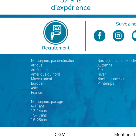
37 ans
d’expérience
Suivez-no
Recrutement
Nos séjours par destination
Nos séjours par période
Afrique
Automne
Amérique du sud
Eté
Amérique du nord
Hiver
Moyen orient
Noel et nouvel an
Europe
Printemps
Asie
France
Nos séjours par age
6-11ans
12-14ans
15-17ans
18-25ans
C.G.V
Mentions 