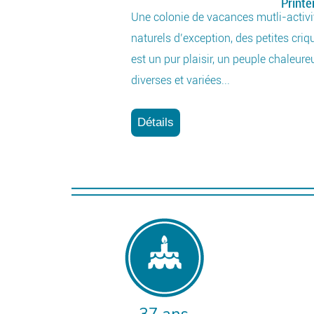
Print
Une colonie de vacances mutli-activit
naturels d’exception, des petites cri
est un pur plaisir, un peuple chaleureu
es
diverses et variées...
Détails
€