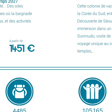
emps 2027
é... Des sites
Cette colonie de vac
ques où la baignade
la Corée du Sud, ent
x, et des activités
Découverte de Séoul
immersion dans un 
Sunmudo, visite de 
à partir de :
voyage unique au cœ
1451 €
temples,...
Détails
105165
4485