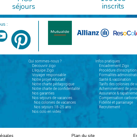
inscrits
séjours
us :
Qui sommes-nous ?
Infos pratiques
Découvrir zigo
Encadrement Zigo
L'équipe Zigo
Procédure d'inscription
Voyager responsable
Formalités administrat
Notre projet éducatif
Santé & vaccination
Notre charte pédagogique
Tarifs des colonies de 
Notre charte de confidentalité
Acheminement de prov
Nos garanties
Assurance & rapatrieme
Nos séjours de vacances
Compensation carbon
Nos colonies de vacances
Fidélité et parrainage
Nos séjours 18-25 ans
Recrutement
Nos colo en vidéo
Légales
Plan du site
E