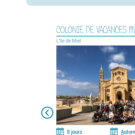
COLONIE DE VACANCES M
L'île de Miel
s
8 jours
Autom