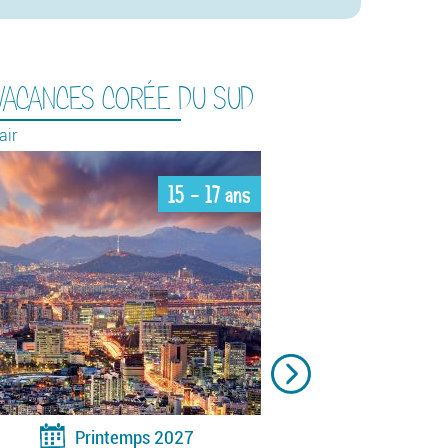
VACANCES CORÉE DU SUD
C
air
St
15 - 17 ans
Printemps 2027