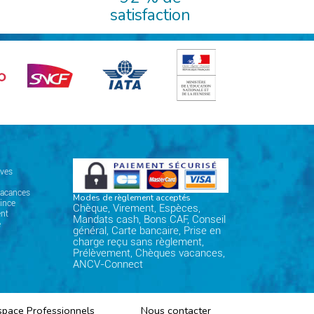
satisfaction
ives
vacances
Modes de règlement acceptés
ince
Chèque, Virement, Espèces,
nt
Mandats cash, Bons CAF, Conseil
e
général, Carte bancaire, Prise en
charge reçu sans règlement,
Prélèvement, Chèques vacances,
ANCV-Connect
space Professionnels
Nous contacter