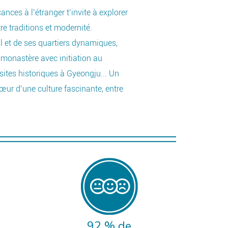
ances à l’étranger t’invite à explorer
Ce
re traditions et modernité.
Lo
 et de ses quartiers dynamiques,
em
monastère avec initiation au
mu
sites historiques à Gyeongju... Un
à 
ur d’une culture fascinante, entre
Lo
cu
à partir de :
D
2266 €
92 % de