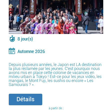
8 jour(s)
Automne 2026
Depuis plusieurs années, le Japon est LA destination
la plus réclamée par les jeunes. C'est pourquoi nous
avons mis en place cette colonie de vacances en
milieu urbain à Tokyo ! Est-ce pour les jeux vidéo, les
mangas, le Mont Fuji, les sushis ou encore « Les
Samouraïs ? ».
Détails
à partir de :