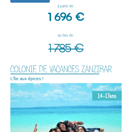
à partir de :
1 696 €
au lieu de :
1 785 €
COLONIE DE VACANCES ZANZIBAR
L'île aux épices !
14-17ans