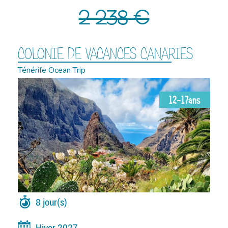
2 238 €
COLONIE DE VACANCES CANARIES
Ténérife Ocean Trip
12-17ans
8 jour(s)
Hiver 2027