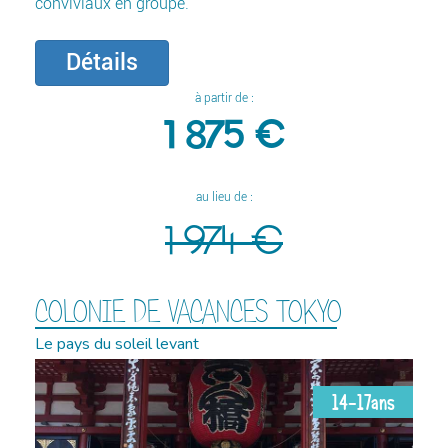
conviviaux en groupe.
Détails
à partir de :
1 875 €
au lieu de :
1 974 €
COLONIE DE VACANCES TOKYO
Le pays du soleil levant
14-17ans