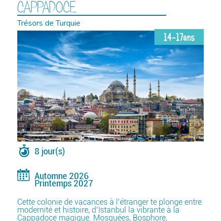
CAPPADOCE
Trésors de Turquie
14-17ans
8 jour(s)
Automne 2026
Printemps 2027
Cette colonie de vacances à l’étranger te plonge entre
modernité et histoire, d’Istanbul la vibrante à la
Cappadoce magique. Mosquées, Bosphore,