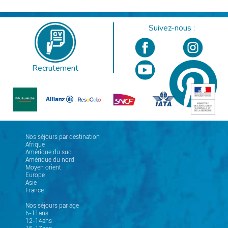
Suivez-nous :
Recrutement
Nos séjours par destination
Afrique
Amérique du sud
Amérique du nord
Moyen orient
Europe
Asie
France
Nos séjours par age
6-11ans
12-14ans