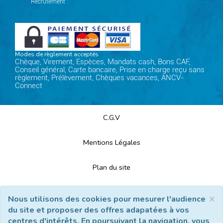
Recrutement
Modes de règlement acceptés
Chèque, Virement, Espèces, Mandats cash, Bons CAF,
Conseil général, Carte bancaire, Prise en charge reçu sans
règlement, Prélèvement, Chèques vacances, ANCV-
Connect
C.G.V
Mentions Légales
Plan du site
Espace Professionnels
×
Nous utilisons des cookies pour mesurer l'audience
du site et proposer des offres adapatées à vos
Nous contacter
centres d'intérêts. En poursuivant la navigation, vous