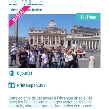
LES POUILLES
L’âme du Sud italien
NOUVEAU
12-17ans
8 jour(s)
Printemps 2027
Cette colonie de vacances à l’étranger ensoleillée
dans les Pouilles, entre villages typiques, trésors
culturels, plages turquoise, baignades et moments