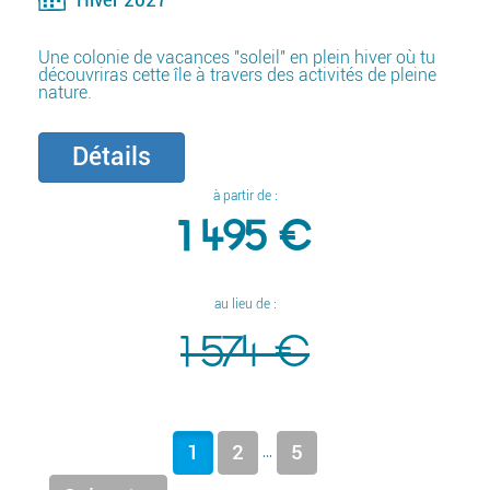
Une colonie de vacances "soleil" en plein hiver où tu
découvriras cette île à travers des activités de pleine
nature.
Détails
à partir de :
1 495 €
au lieu de :
1 574 €
...
1
2
5