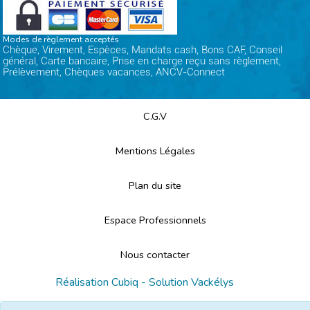
Modes de règlement acceptés
Chèque, Virement, Espèces, Mandats cash, Bons CAF, Conseil
général, Carte bancaire, Prise en charge reçu sans règlement,
Prélèvement, Chèques vacances, ANCV-Connect
C.G.V
Mentions Légales
Plan du site
Espace Professionnels
Nous contacter
Réalisation
Cubiq
- Solution
Vackélys