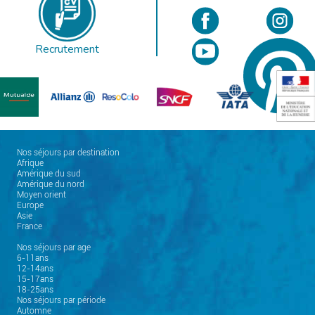
Recrutement
Nos séjours par destination
Afrique
Amérique du sud
Amérique du nord
Moyen orient
Europe
Asie
France
Nos séjours par age
6-11ans
12-14ans
15-17ans
18-25ans
Nos séjours par période
Automne