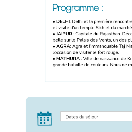
Programme :
•
DELHI
: Delhi et la première rencont
et visite d’un temple Sikh et du marché
•
JAIPUR
: Capitale du Rajasthan. Déco
belle sur le Palais des Vents, un des p
•
AGRA
: Agra et l’immanquable Taj 
l’occasion de visiter le fort rouge.
•
MATHURA
: Ville de naissance de Kr
grande bataille de couleurs. Nous ne 