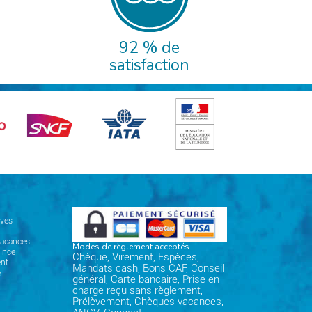
92 % de
satisfaction
ives
vacances
Modes de règlement acceptés
ince
Chèque, Virement, Espèces,
nt
Mandats cash, Bons CAF, Conseil
e
général, Carte bancaire, Prise en
charge reçu sans règlement,
Prélèvement, Chèques vacances,