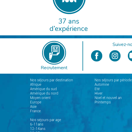
37 ans
d’expérience
Suivez-no
Recrutement
Nos séjours par destination
Nos séjours par période
Afrique
Automne
Amérique du sud
Eté
Amérique du nord
Hiver
Moyen orient
Noel et nouvel an
Europe
Printemps
Asie
France
Nos séjours par age
6-11ans
12-14ans