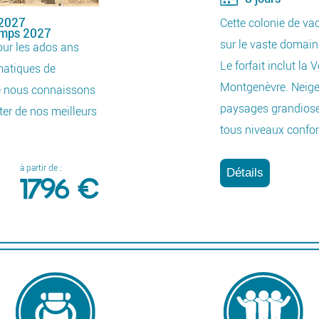
 2027
Cette colonie de va
emps 2027
sur le vaste domaine
our les ados ans
Le forfait inclut la 
matiques de
Montgenèvre. Neige d
ue nous connaissons
paysages grandioses
ter de nos meilleurs
tous niveaux confo
à partir de :
Détails
1796 €