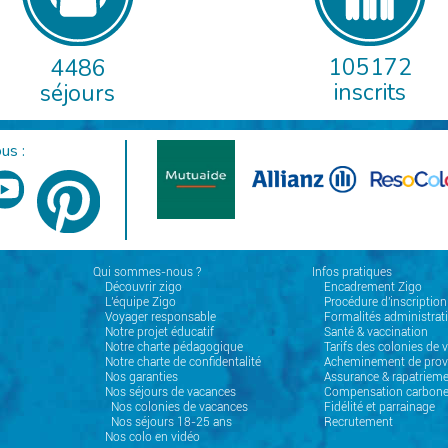
105172
4486
inscrits
séjours
us :
Qui sommes-nous ?
Infos pratiques
Découvrir zigo
Encadrement Zigo
L'équipe Zigo
Procédure d'inscription
Voyager responsable
Formalités administrat
Notre projet éducatif
Santé & vaccination
Notre charte pédagogique
Tarifs des colonies de 
Notre charte de confidentalité
Acheminement de prov
Nos garanties
Assurance & rapatrieme
Nos séjours de vacances
Compensation carbon
Nos colonies de vacances
Fidélité et parrainage
Nos séjours 18-25 ans
Recrutement
Nos colo en vidéo