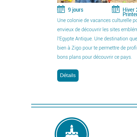
9 jours
Hiver
Print
ur
Une colonie de vacances culturelle p
de
envieux de découvrir les sites emblé
e.
l'Egypte Antique. Une destination q
bien à Zigo pour te permettre de profi
bons plans pour découvrir ce pays.
Détails
€