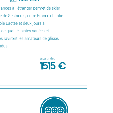
cances à l’étranger permet de skier
Un
 de Sestrières, entre France et Italie.
dé
Voie Lactée et deux jours à
fa
e qualité, pistes variées et
de
 raviront les amateurs de glisse,
ce
ndus.
D
à partir de :
1515 €