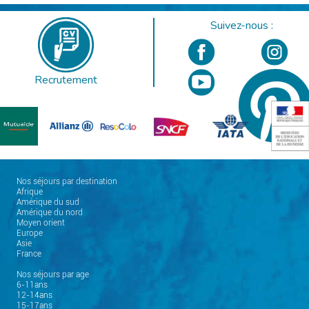
Suivez-nous :
Recrutement
Nos séjours par destination
Afrique
Amérique du sud
Amérique du nord
Moyen orient
Europe
Asie
France
Nos séjours par age
6-11ans
12-14ans
15-17ans