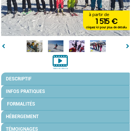
à partir de
1 515 €
cliquez ici pour plus de détails
DESCRIPTIF
INFOS PRATIQUES
FORMALITÉS
HÉBERGEMENT
TÉMOIGNAGES