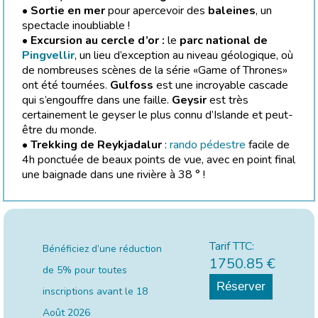
•
Sortie en mer
pour apercevoir des
baleines
, un
spectacle inoubliable !
• Excursion au cercle d’or :
le
parc national de
Pingvellir
, un lieu d’exception au niveau géologique, où
de nombreuses scènes de la série «Game of Thrones»
ont été tournées.
Gulfoss
est une incroyable cascade
qui s’engouffre dans une faille.
Geysir
est très
certainement le geyser le plus connu d’Islande et peut-
être du monde.
•
Trekking de Reykjadalur
:
rando pédestre
facile de
4h ponctuée de beaux points de vue, avec en point final
une baignade dans une rivière à 38 ° !
Tarif TTC:
Bénéficiez d’une réduction
1750.85
€
de 5% pour toutes
Réserver
inscriptions avant le
18
Août 2026