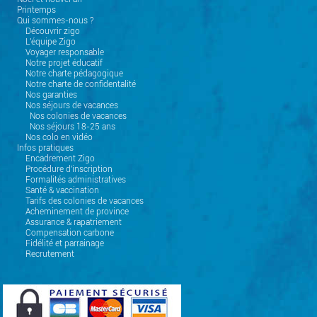
Printemps
Qui sommes-nous ?
Découvrir zigo
L'équipe Zigo
Voyager responsable
Notre projet éducatif
Notre charte pédagogique
Notre charte de confidentalité
Nos garanties
Nos séjours de vacances
Nos colonies de vacances
Nos séjours 18-25 ans
Nos colo en vidéo
Infos pratiques
Encadrement Zigo
Procédure d'inscription
Formalités administratives
Santé & vaccination
Tarifs des colonies de vacances
Acheminement de province
Assurance & rapatriement
Compensation carbone
Fidélité et parrainage
Recrutement