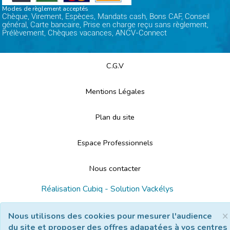
Modes de règlement acceptés
Chèque, Virement, Espèces, Mandats cash, Bons CAF, Conseil
général, Carte bancaire, Prise en charge reçu sans règlement,
Prélèvement, Chèques vacances, ANCV-Connect
C.G.V
Mentions Légales
Plan du site
Espace Professionnels
Nous contacter
Réalisation
Cubiq
- Solution
Vackélys
×
Nous utilisons des cookies pour mesurer l'audience
du site et proposer des offres adapatées à vos centres