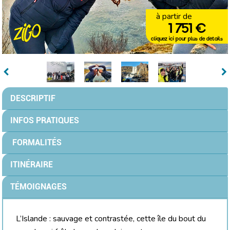
à partir de
1 751 €
cliquez ici pour plus de détails
DESCRIPTIF
INFOS PRATIQUES
FORMALITÉS
ITINÉRAIRE
TÉMOIGNAGES
L’Islande : sauvage et contrastée, cette île du bout du