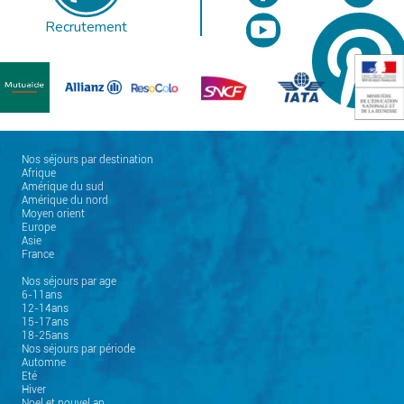
Recrutement
Nos séjours par destination
Afrique
Amérique du sud
Amérique du nord
Moyen orient
Europe
Asie
France
Nos séjours par age
6-11ans
12-14ans
15-17ans
18-25ans
Nos séjours par période
Automne
Eté
Hiver
Noel et nouvel an