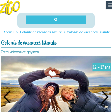
T
n
Accueil
Colonie de vacances nature
Colonie de vacances Islande
Colonie de vacances Islande
Entre volcans et geysers
12 - 17 ans