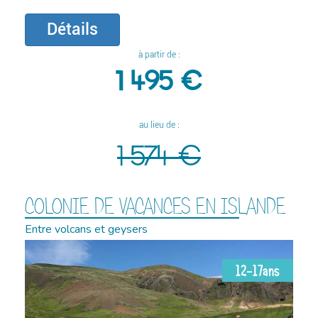
Détails
à partir de :
1 495 €
au lieu de :
1 574 €
COLONIE DE VACANCES EN ISLANDE
Entre volcans et geysers
12-17ans