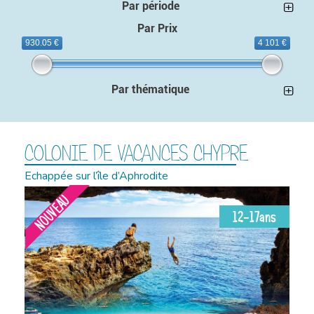
Par période
Par Prix
930.05 €
4 101 €
Par thématique
COLONIE DE VACANCES CHYPRE
Echappée sur l’île d’Aphrodite
NOUVEAU
12-17ans