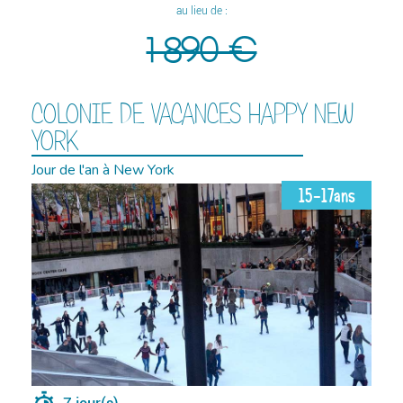
au lieu de :
1 890 €
COLONIE DE VACANCES HAPPY NEW
YORK
Jour de l'an à New York
15-17ans