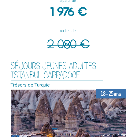
à partir de :
1 976 €
au lieu de :
2 080 €
SÉJOURS JEUNES ADULTES
ISTANBUL CAPPADOCE
Trésors de Turquie
18-25ans