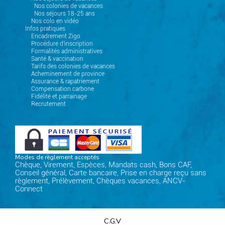
Nos colonies de vacances
Nos séjours 18-25 ans
Nos colo en vidéo
Infos pratiques
Encadrement Zigo
Procédure d'inscription
Formalités administratives
Santé & vaccination
Tarifs des colonies de vacances
Acheminement de province
Assurance & rapatriement
Compensation carbone
Fidélité et parrainage
Recrutement
Modes de règlement acceptés
Chèque, Virement, Espèces, Mandats cash, Bons CAF,
Conseil général, Carte bancaire, Prise en charge reçu sans
règlement, Prélèvement, Chèques vacances, ANCV-
Connect
C.G.V