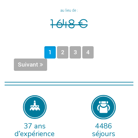
au lieu de :
1 648 €
1
2
3
4
Suivant
37 ans
4486
d’expérience
séjours