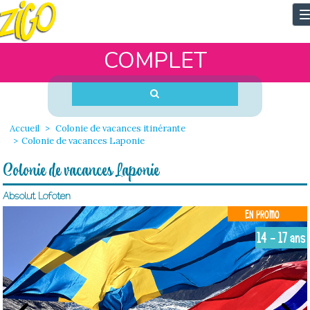
T
n
COMPLET
Accueil
Colonie de vacances itinérante
Colonie de vacances Laponie
Colonie de vacances Laponie
Absolut Lofoten
EN PROMO
14 - 17 ans