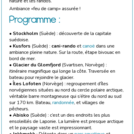
nature et les randos.
Ambiance «feu de camp» assurée !
Programme :
•
Stockholm
(Suède) : découverte de la capitale
suédoise.
•
Kusfors
(Suède) :
cani-rando
et
canoë
dans une
ambiance pleine nature. Sur la route, étape bivouac en
bord de mer.
•
Glacier du Glomfjord
(Svartisen, Norvège) :
itinéraire magnifique qui longe la côte. Traversée en
bateau pour rejoindre le glacier.
•
Îles Lofoten
(Norvège) : regroupement d’îles
norvégiennes situées au nord du cercle polaire arctique,
véritable barre montagneuse qui s’étire du nord au sud
sur 170 km. Bateau,
randonnée
, et villages de
pêcheurs.
•
Abisko
(Suède) : c’est un des endroits les plus
ensoleillés de Laponie. La lumière est presque arctique
et le paysage vaste est impressionnant.