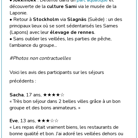
•
Jokkmokk
: Détente dans un
parc aquatique
et
découverte de la
culture Sami
via le musée de la
Laponie.
• Retour à
Stockholm
via
Slagnäs
(Suède) : un des
principaux lieux où se sont sédentarisés les Sames
(Lapons) avec leur
élevage de rennes
.
• Sans oublier les veillées, les parties de pêche,
l’ambiance du groupe...
#Photos non contractuelles
Voici les avis des participants sur les séjours
précédents :
Sacha
, 17 ans, ★★★★☆
« Très bon séjour dans 2 belles villes grâce à un bon
groupe et des bons animateurs. »
Eve
, 13 ans, ★★★☆☆
« Les repas était vraiment biens, les restaurants de
bonne qualité et bon. J’ai adoré les veillées dehors ou