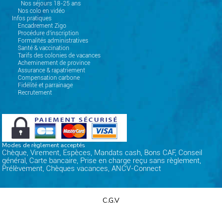
Nos séjours 18-25 ans
Nos colo en vidéo
Infos pratiques
Encadrement Zigo
Procédure d'inscription
Formalités administratives
Santé & vaccination
Tarifs des colonies de vacances
Acheminement de province
Assurance & rapatriement
Compensation carbone
Fidélité et parrainage
Recrutement
Modes de règlement acceptés
Chèque, Virement, Espèces, Mandats cash, Bons CAF, Conseil
général, Carte bancaire, Prise en charge reçu sans règlement,
Prélèvement, Chèques vacances, ANCV-Connect
C.G.V