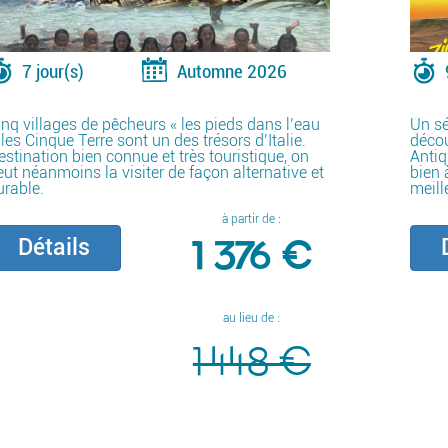
7 jour(s)
Automne 2026
inq villages de pêcheurs « les pieds dans l’eau
Un sé
 les Cinque Terre sont un des trésors d’Italie.
décou
estination bien connue et très touristique, on
Antiq
eut néanmoins la visiter de façon alternative et
bien 
urable.
meill
à partir de :
1 376 €
Détails
D
au lieu de :
1 448 €