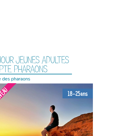
JOUR JEUNES ADULTES
YPTE PHARAONS
e des pharaons
VEAU
18-25ans