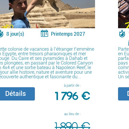
8 jour(s)
Printemps 2027
ette colonie de vacances à l’étranger t’emmène
Parte
n Égypte, entre trésors pharaoniques et mer
en Eu
ouge. Du Caire et ses pyramides à Dahab et
parfa
es plongées, en passant par le Colored Canyon
pays 
n 4x4 et une sortie bateau à Napoleon Reef, le
comme
jour allie histoire, nature et aventure pour une
activ
écouverte authentique et fascinante du...
Un sé
à partir de :
1 796 €
Détails
D
au lieu de :
1 890 €