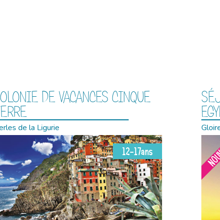
OLONIE DE VACANCES CINQUE
SÉ
TERRE
EG
rles de la Ligurie
Gloir
NOU
12-17ans