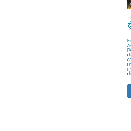
E
a
R
d
c
m
j
d