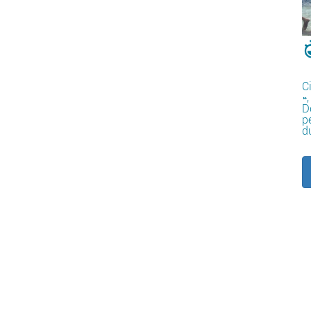
C
»,
D
p
d