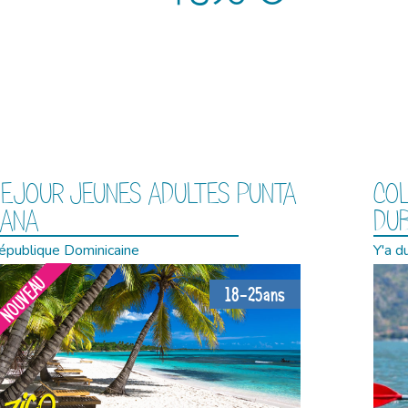
EJOUR JEUNES ADULTES PUNTA
COL
CANA
DU
épublique Dominicaine
Y'a d
NOUVEAU
18-25ans