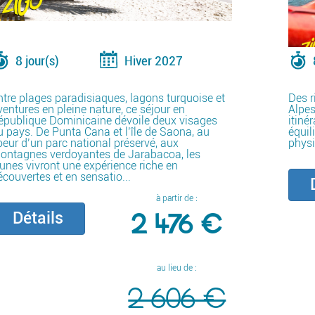
8 jour(s)
Hiver 2027
ntre plages paradisiaques, lagons turquoise et
Des r
ventures en pleine nature, ce séjour en
Alpes
épublique Dominicaine dévoile deux visages
itiné
u pays. De Punta Cana et l’île de Saona, au
équil
oeur d’un parc national préservé, aux
physi
ontagnes verdoyantes de Jarabacoa, les
eunes vivront une expérience riche en
écouvertes et en sensatio...
D
à partir de :
2 476 €
Détails
au lieu de :
2 606 €