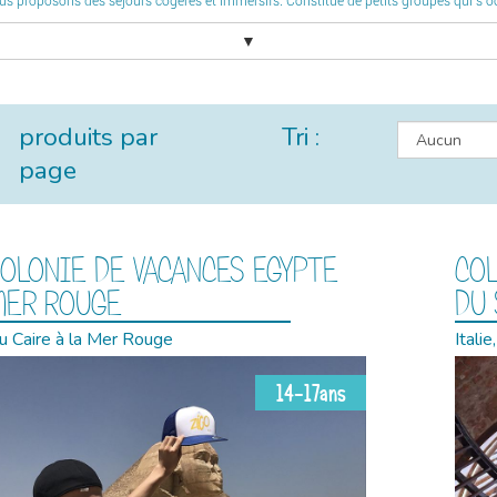
us proposons des séjours cogérés et immersifs. Constitué de petits groupes qui s’occ
▼
produits par
Tri :
page
OLONIE DE VACANCES EGYPTE
COL
MER ROUGE
DU
u Caire à la Mer Rouge
Itali
14-17ans