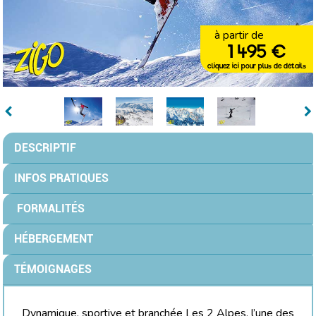
à partir de
1 495 €
cliquez ici pour plus de détails
DESCRIPTIF
INFOS PRATIQUES
FORMALITÉS
HÉBERGEMENT
TÉMOIGNAGES
Dynamique, sportive et branchée Les 2 Alpes, l’une des