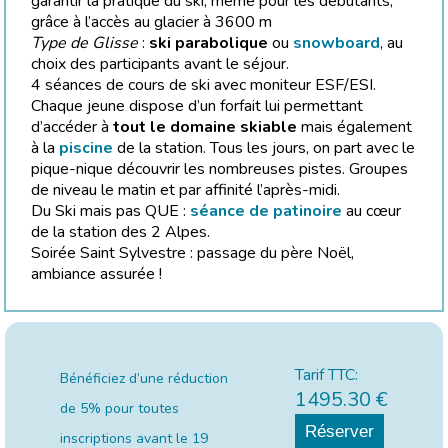
garantir la pratique du ski, même pour les débutants,
grâce à l’accès au glacier à 3600 m
Type de Glisse
:
ski parabolique
ou
snowboard
, au
choix des participants avant le séjour.
4 séances de cours de ski avec moniteur ESF/ESI.
Chaque jeune dispose d’un forfait lui permettant
d’accéder à
tout le domaine skiable
mais également
à la
piscine
de la station. Tous les jours, on part avec le
pique-nique découvrir les nombreuses pistes. Groupes
de niveau le matin et par affinité l’après-midi.
Du Ski mais pas QUE :
séance de patinoire
au cœur
de la station des 2 Alpes.
Soirée Saint Sylvestre : passage du père Noël,
ambiance assurée !
Tarif TTC:
Bénéficiez d’une réduction
1495.30
€
de 5% pour toutes
Réserver
inscriptions avant le
19