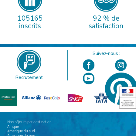
105165
92 % de
inscrits
satisfaction
Suivez-nous :
Recrutement
Nos séjours par destination
Afrique
Amérique du sud
Amérique du nord