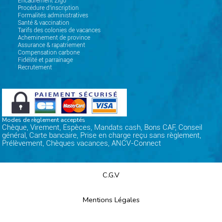
Encadrement Zigo
Procédure d'inscription
Formalités administratives
Santé & vaccination
Tarifs des colonies de vacances
Acheminement de province
Assurance & rapatriement
Compensation carbone
Fidélité et parrainage
Recrutement
Modes de règlement acceptés
Chèque, Virement, Espèces, Mandats cash, Bons CAF, Conseil
général, Carte bancaire, Prise en charge reçu sans règlement,
Prélèvement, Chèques vacances, ANCV-Connect
C.G.V
Mentions Légales