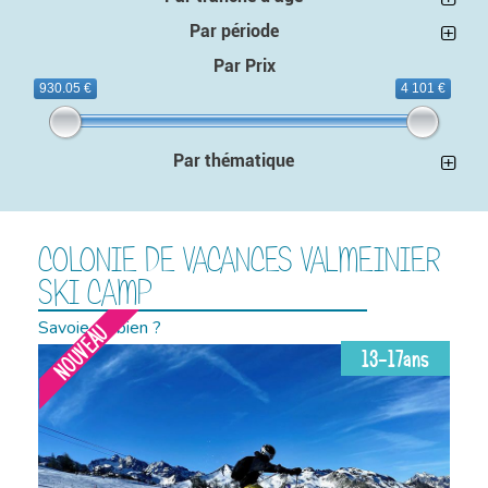
Par période
Par Prix
930.05 €
4 101 €
Par thématique
COLONIE DE VACANCES VALMEINIER
SKI CAMP
Savoie ou bien ?
NOUVEAU
13-17ans