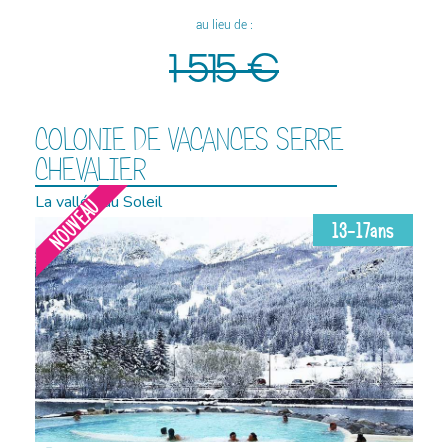
au lieu de :
1 515 €
COLONIE DE VACANCES SERRE
CHEVALIER
La vallée du Soleil
NOUVEAU
13-17ans