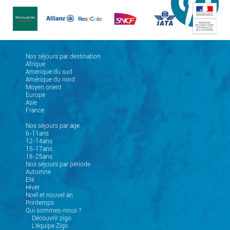
Nos séjours par destination
Afrique
Amérique du sud
Amérique du nord
Moyen orient
Europe
Asie
France
Nos séjours par age
6-11ans
12-14ans
15-17ans
18-25ans
Nos séjours par période
Automne
Eté
Hiver
Noel et nouvel an
Printemps
Qui sommes-nous ?
Découvrir zigo
L'équipe Zigo