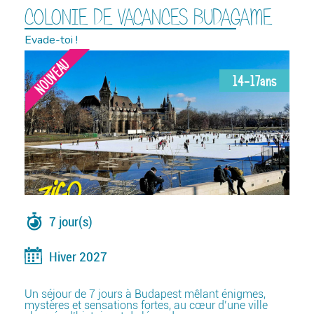
COLONIE DE VACANCES BUDAGAME
Evade-toi !
NOUVEAU
14-17ans
7 jour(s)
Hiver 2027
Un séjour de 7 jours à Budapest mêlant énigmes,
mystères et sensations fortes, au cœur d’une ville