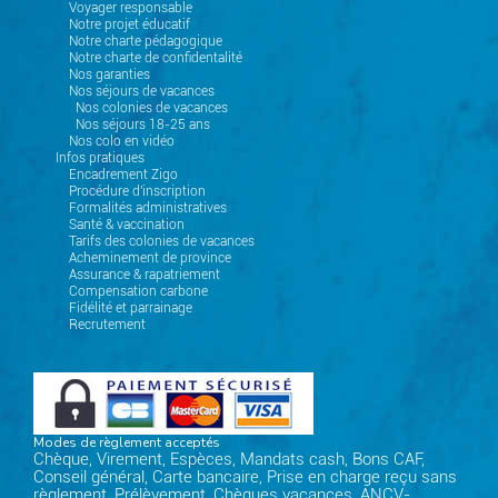
Voyager responsable
Notre projet éducatif
Notre charte pédagogique
Notre charte de confidentalité
Nos garanties
Nos séjours de vacances
Nos colonies de vacances
Nos séjours 18-25 ans
Nos colo en vidéo
Infos pratiques
Encadrement Zigo
Procédure d'inscription
Formalités administratives
Santé & vaccination
Tarifs des colonies de vacances
Acheminement de province
Assurance & rapatriement
Compensation carbone
Fidélité et parrainage
Recrutement
Modes de règlement acceptés
Chèque, Virement, Espèces, Mandats cash, Bons CAF,
Conseil général, Carte bancaire, Prise en charge reçu sans
règlement, Prélèvement, Chèques vacances, ANCV-