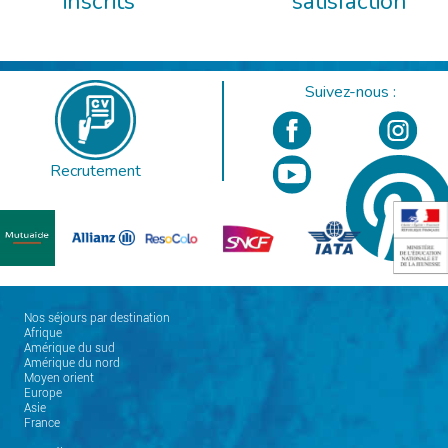
inscrits
satisfaction
Suivez-nous :
Recrutement
Nos séjours par destination
Afrique
Amérique du sud
Amérique du nord
Moyen orient
Europe
Asie
France