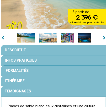
à partir de
2 396 €
cliquez ici pour plus de détails
DESCRIPTIF
INFOS PRATIQUES
FORMALITÉS
ITINÉRAIRE
TÉMOIGNAGES
Plages de sable blanc, eaux cristallines et une culture