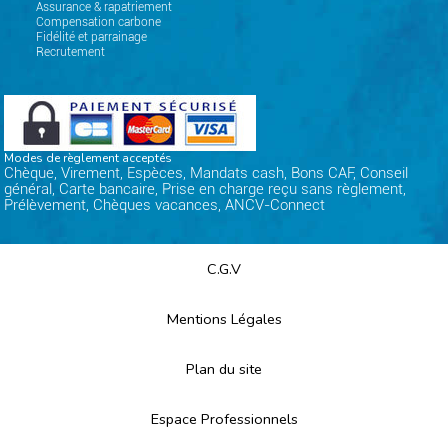
Assurance & rapatriement
Compensation carbone
Fidélité et parrainage
Recrutement
Modes de règlement acceptés
Chèque, Virement, Espèces, Mandats cash, Bons CAF, Conseil
général, Carte bancaire, Prise en charge reçu sans règlement,
Prélèvement, Chèques vacances, ANCV-Connect
C.G.V
Mentions Légales
Plan du site
Espace Professionnels