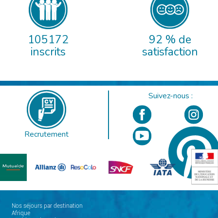
105172
92 % de
inscrits
satisfaction
Suivez-nous :
Recrutement
Nos séjours par destination
Afrique