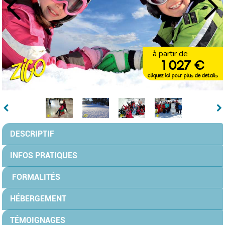
à partir de
1 027 €
cliquez ici pour plus de détails
DESCRIPTIF
INFOS PRATIQUES
FORMALITÉS
HÉBERGEMENT
TÉMOIGNAGES