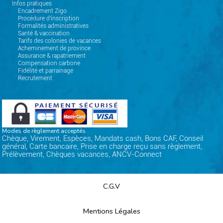
Infos pratiques
Encadrement Zigo
Procédure d'inscription
Formalités administratives
Santé & vaccination
Tarifs des colonies de vacances
Acheminement de province
Assurance & rapatriement
Compensation carbone
Fidélité et parrainage
Recrutement
Modes de règlement acceptés
Chèque, Virement, Espèces, Mandats cash, Bons CAF, Conseil
général, Carte bancaire, Prise en charge reçu sans règlement,
Prélèvement, Chèques vacances, ANCV-Connect
C.G.V
Mentions Légales