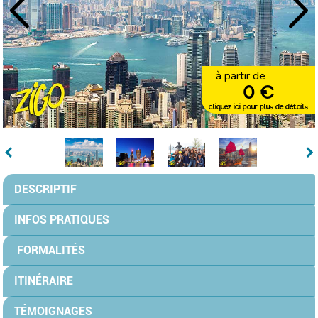
à partir de
0 €
cliquez ici pour plus de détails
DESCRIPTIF
INFOS PRATIQUES
FORMALITÉS
ITINÉRAIRE
TÉMOIGNAGES