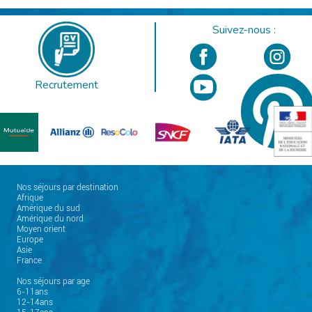
Suivez-nous :
Recrutement
Nos séjours par destination
Afrique
Amérique du sud
Amérique du nord
Moyen orient
Europe
Asie
France
Nos séjours par age
6-11ans
12-14ans