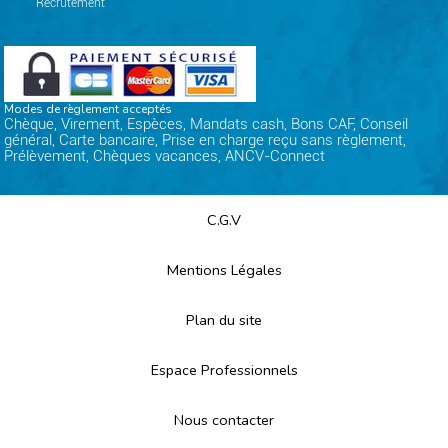
Recrutement
Modes de règlement acceptés
Chèque, Virement, Espèces, Mandats cash, Bons CAF, Conseil
général, Carte bancaire, Prise en charge reçu sans règlement,
Prélèvement, Chèques vacances, ANCV-Connect
C.G.V
Mentions Légales
Plan du site
Espace Professionnels
Nous contacter