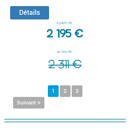
Détails
à partir de :
2 195 €
au lieu de :
2 311 €
1
2
3
Suivant