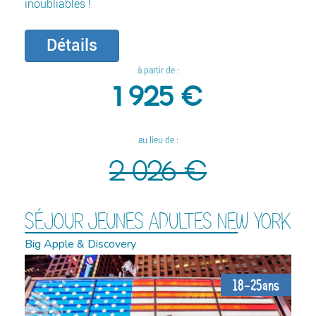
inoubliables !
Détails
à partir de :
1 925 €
au lieu de :
2 026 €
SÉJOUR JEUNES ADULTES NEW YORK
Big Apple & Discovery
18-25ans