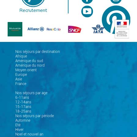
Recrutement
Nos séjours par destination
Afrique
Amérique du sud
Amérique du nord
Moyen orient
Europe
Asie
France
Nos séjours par age
6-11ans
12-14ans
15-17ans
18-25ans
Nos séjours par période
Automne
Eté
Hiver
Noel et nouvel an