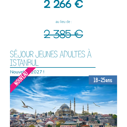
2 266 €
au lieu de :
2 385 €
SÉJOUR JEUNES ADULTES À
ISTANBUL
Nouvel an 2027 !
NOUVEAU
18-25ans