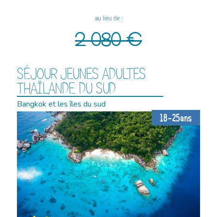
au lieu de :
2 080 €
SÉJOUR JEUNES ADULTES
THAÏLANDE DU SUD
Bangkok et les îles du sud
18-25ans