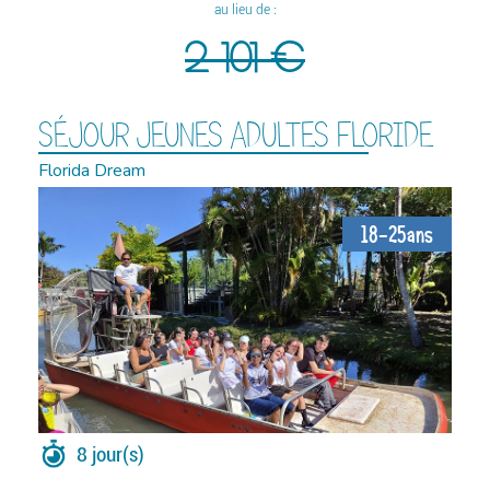
au lieu de :
2 101 €
SÉJOUR JEUNES ADULTES FLORIDE
Florida Dream
18-25ans
8 jour(s)