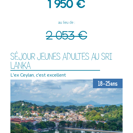
1 950 €
au lieu de :
2 053 €
SÉJOUR JEUNES ADULTES AU SRI
LANKA
L'ex Ceylan, c'est excellent
18-25ans