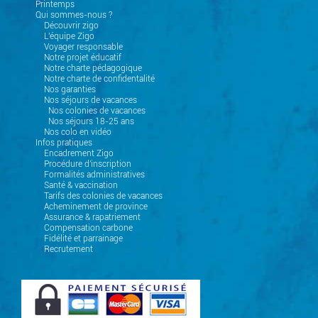
Printemps
Qui sommes-nous ?
Découvrir zigo
L'équipe Zigo
Voyager responsable
Notre projet éducatif
Notre charte pédagogique
Notre charte de confidentalité
Nos garanties
Nos séjours de vacances
Nos colonies de vacances
Nos séjours 18-25 ans
Nos colo en vidéo
Infos pratiques
Encadrement Zigo
Procédure d'inscription
Formalités administratives
Santé & vaccination
Tarifs des colonies de vacances
Acheminement de province
Assurance & rapatriement
Compensation carbone
Fidélité et parrainage
Recrutement