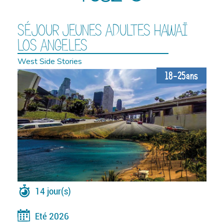
SÉJOUR JEUNES ADULTES HAWAÏ
LOS ANGELES
West Side Stories
18-25ans
14 jour(s)
Eté 2026