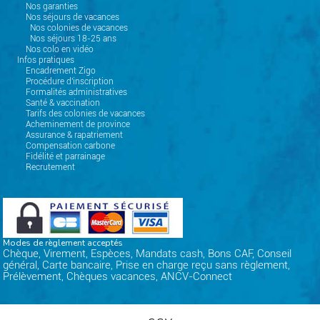
Nos garanties
Nos séjours de vacances
Nos colonies de vacances
Nos séjours 18-25 ans
Nos colo en vidéo
Infos pratiques
Encadrement Zigo
Procédure d'inscription
Formalités administratives
Santé & vaccination
Tarifs des colonies de vacances
Acheminement de province
Assurance & rapatriement
Compensation carbone
Fidélité et parrainage
Recrutement
Modes de règlement acceptés
Chèque, Virement, Espèces, Mandats cash, Bons CAF, Conseil
général, Carte bancaire, Prise en charge reçu sans règlement,
Prélèvement, Chèques vacances, ANCV-Connect