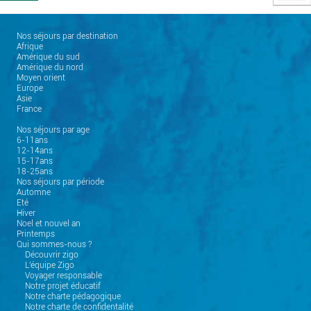
Nos séjours par destination
Afrique
Amérique du sud
Amérique du nord
Moyen orient
Europe
Asie
France
Nos séjours par age
6-11ans
12-14ans
15-17ans
18-25ans
Nos séjours par période
Automne
Eté
Hiver
Noel et nouvel an
Printemps
Qui sommes-nous ?
Découvrir zigo
L'équipe Zigo
Voyager responsable
Notre projet éducatif
Notre charte pédagogique
Notre charte de confidentalité