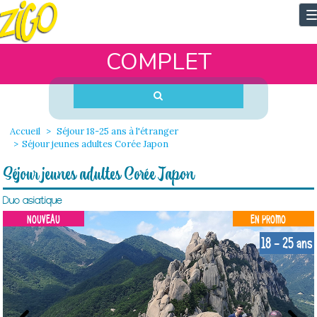
T
n
COMPLET
Accueil
Séjour 18-25 ans à l'étranger
Séjour jeunes adultes Corée Japon
Séjour jeunes adultes Corée Japon
Duo asiatique
NOUVEAU
EN PROMO
18 - 25 ans