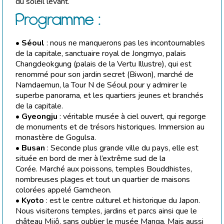
du soleil levant.
Programme :
•
Séoul
: nous ne manquerons pas les incontournables
de la capitale, sanctuaire royal de Jongmyo, palais
Changdeokgung (palais de la Vertu Illustre), qui est
renommé pour son jardin secret (Biwon), marché de
Namdaemun, la Tour N de Séoul pour y admirer le
superbe panorama, et les quartiers jeunes et branchés
de la capitale.
•
Gyeongju
: véritable musée à ciel ouvert, qui regorge
de monuments et de trésors historiques. Immersion au
monastère de Gogulsa.
•
Busan
: Seconde plus grande ville du pays, elle est
située en bord de mer à l’extrême sud de la
Corée. Marché aux poissons, temples Bouddhistes,
nombreuses plages et tout un quartier de maisons
colorées appelé Gamcheon.
•
Kyoto
: est le centre culturel et historique du Japon.
Nous visiterons temples, jardins et parcs ainsi que le
château Mijô, sans oublier le musée Manga. Mais aussi