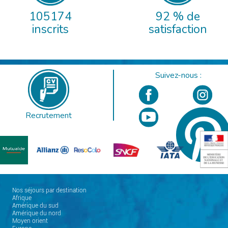
105174
92 % de
inscrits
satisfaction
Suivez-nous :
Recrutement
Nos séjours par destination
Afrique
Amérique du sud
Amérique du nord
Moyen orient