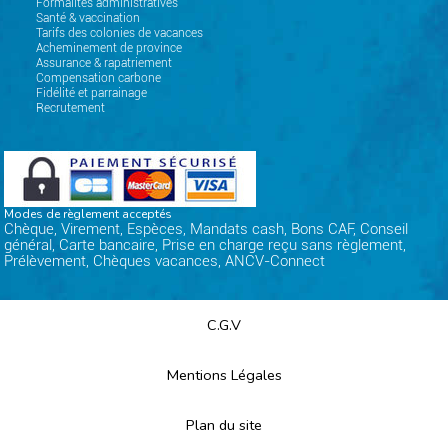
Formalités administratives
Santé & vaccination
Tarifs des colonies de vacances
Acheminement de province
Assurance & rapatriement
Compensation carbone
Fidélité et parrainage
Recrutement
Modes de règlement acceptés
Chèque, Virement, Espèces, Mandats cash, Bons CAF, Conseil
général, Carte bancaire, Prise en charge reçu sans règlement,
Prélèvement, Chèques vacances, ANCV-Connect
C.G.V
Mentions Légales
Plan du site