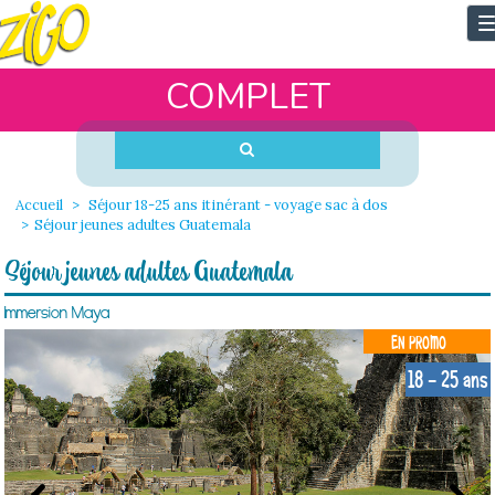
T
n
COMPLET
Accueil
Séjour 18-25 ans itinérant - voyage sac à dos
Séjour jeunes adultes Guatemala
Séjour jeunes adultes Guatemala
Immersion Maya
EN PROMO
18 - 25 ans