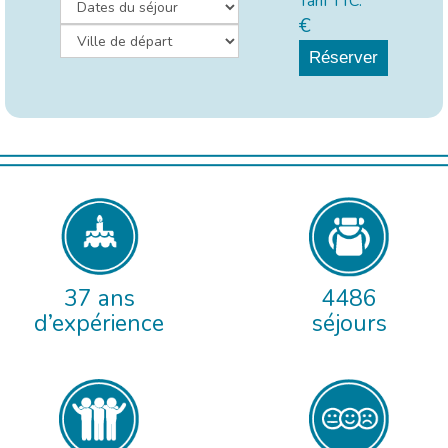
Tarif TTC:
€
Réserver
37 ans
4486
d’expérience
séjours