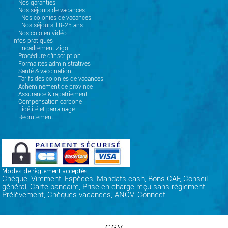
Nos garanties
Nos séjours de vacances
Nos colonies de vacances
Nos séjours 18-25 ans
Nos colo en vidéo
Infos pratiques
Encadrement Zigo
Procédure d'inscription
Formalités administratives
Santé & vaccination
Tarifs des colonies de vacances
Acheminement de province
Assurance & rapatriement
Compensation carbone
Fidélité et parrainage
Recrutement
Modes de règlement acceptés
Chèque, Virement, Espèces, Mandats cash, Bons CAF, Conseil
général, Carte bancaire, Prise en charge reçu sans règlement,
Prélèvement, Chèques vacances, ANCV-Connect
C.G.V