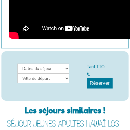
Tarif TTC:
€
Réserver
Les séjours similaires !
SÉJOUR JEUNES ADULTES HAWAÏ LOS