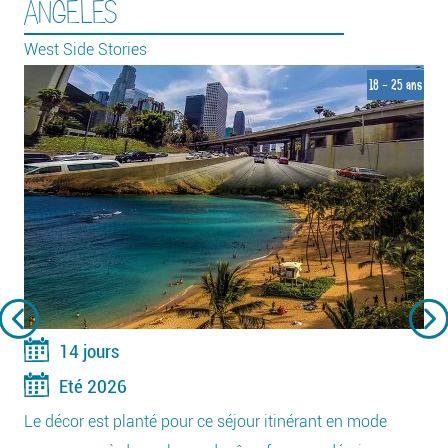
ANGELES
West Side Stories
18 - 25 ans
14 jours
Eté 2026
Le décor est planté pour ce séjour itinérant en mode