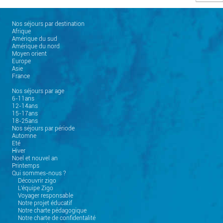
Nos séjours par destination
Afrique
Amérique du sud
Amérique du nord
Moyen orient
Europe
Asie
France
Nos séjours par age
6-11ans
12-14ans
15-17ans
18-25ans
Nos séjours par période
Automne
Eté
Hiver
Noel et nouvel an
Printemps
Qui sommes-nous ?
Découvrir zigo
L'équipe Zigo
Voyager responsable
Notre projet éducatif
Notre charte pédagogique
Notre charte de confidentalité