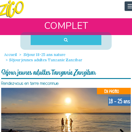
T
n
COMPLET
Accueil
Séjour 18-25 ans nature
Séjour jeunes adultes Tanzanie Zanzibar
Séjour jeunes adultes Tanzanie Zanzibar
Rendez-vous en terre méconnue
EN PROMO
18 - 25 ans