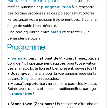
Partez en «boutre» (barque traditionnelle)
au-dessus du
récif de Mnemba et
plongez au tuba
à la rencontre
des tortues protégées et des poissons multicolores.
Faites griller votre poisson fraîchement péché sur une
plage de sable blanc déserte.
Une colo équilibrée entre
safari
et détente ! Que
demander de plus ?
Programme :
•
Safari
au parc national de Mikumi :
Prenez place à
bord de 4x4 spécialement équipés pour l’observation
des animaux. Ici, le lion est bien présent, ouvrez l’oeil !
• Udzungwa :
marche pour la vue panoramique sur la
savane.
Baignade
en cascades.
• Maasaï experience :
nuit insolite parmi les Maasaï.
Soirée avec chants et danses traditionnelles, partage
et
rencontre
s !
• Stone town (Zanzibar) :
Un concentré d’histoire et