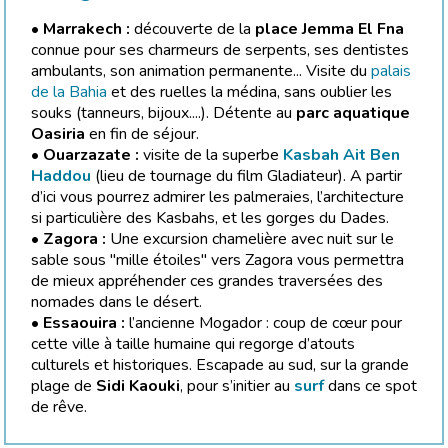
•
Marrakech :
découverte de la
place Jemma El Fna
connue pour ses charmeurs de serpents, ses dentistes
ambulants, son animation permanente... Visite du
palais
de la Bahia
et des ruelles la médina, sans oublier les
souks (tanneurs, bijoux....). Détente au
parc aquatique
Oasiria
en fin de séjour.
•
Ouarzazate :
visite de la superbe
Kasbah Ait Ben
Haddou
(lieu de tournage du film Gladiateur). A partir
d’ici vous pourrez admirer les palmeraies, l’architecture
si particulière des Kasbahs, et les gorges du Dades.
•
Zagora :
Une excursion chamelière avec nuit sur le
sable sous "mille étoiles" vers Zagora vous permettra
de mieux appréhender ces grandes traversées des
nomades dans le désert.
•
Essaouira :
l’ancienne Mogador : coup de cœur pour
cette ville à taille humaine qui regorge d’atouts
culturels et historiques. Escapade au sud, sur la grande
plage de
Sidi Kaouki
, pour s’initier au
surf
dans ce spot
de rêve.