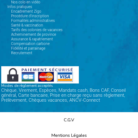
Nos colo en vidéo
Infos pratiques
Encadrement Zigo
Procédure d'inscription
Formalités administratives
Santé & vaccination
Tarifs des colonies de vacances
Acheminement de province
Assurance & rapatriement
Compensation carbone
Fidélité et parrainage
Recrutement
Modes de règlement acceptés
Chèque, Virement, Espèces, Mandats cash, Bons CAF, Conseil
général, Carte bancaire, Prise en charge reçu sans règlement,
Prélèvement, Chèques vacances, ANCV-Connect
C.G.V
Mentions Légales