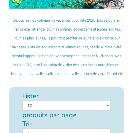
Découvrez nos colonies de vacances pour l'été 2026. Des séjours en
France et à l’étranger pour les enfants, adolescents et jeunes adultes.
Pour les plus jeunes, ils pourront profiter de leur été lors d’un séjour
balnéaire. Pour les adolescents et jeunes adultes, ces deux mois d’été
seront l’opportunité de pouvoir voyager en France et à l’étranger. Nos
colos d’été, c’est l’occasion de visiter des lieux incontournables, de
découvrir de nouvelles cultures, de nouvelles façons de vivre. Qui dit été,
dit également festival et carnaval. Vous trouverez de nombreuses
colonies de vacances d’été thématiques et multi-thématiques pour
Lister :
satisfaire le plus grand nombre.
produits par page
Tri :