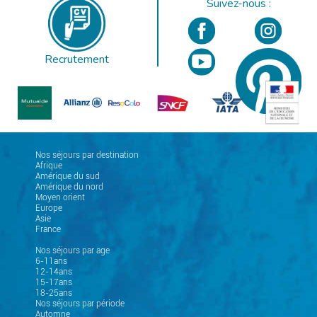
Suivez-nous :
Recrutement
Nos séjours par destination
Afrique
Amérique du sud
Amérique du nord
Moyen orient
Europe
Asie
France
Nos séjours par age
6-11ans
12-14ans
15-17ans
18-25ans
Nos séjours par période
Automne