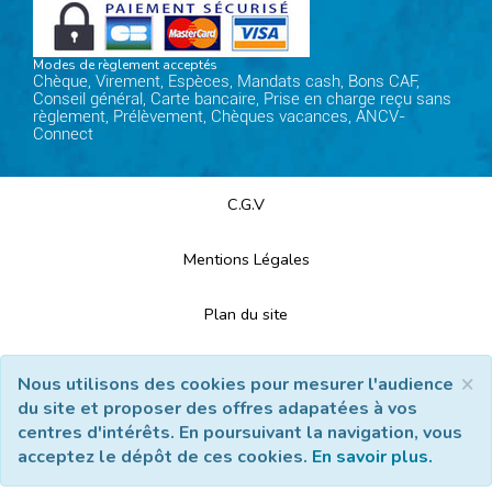
Modes de règlement acceptés
Chèque, Virement, Espèces, Mandats cash, Bons CAF,
Conseil général, Carte bancaire, Prise en charge reçu sans
règlement, Prélèvement, Chèques vacances, ANCV-
Connect
C.G.V
Mentions Légales
Plan du site
Espace Professionnels
×
Nous utilisons des cookies pour mesurer l'audience
du site et proposer des offres adapatées à vos
Nous contacter
centres d'intérêts. En poursuivant la navigation, vous
acceptez le dépôt de ces cookies.
En savoir plus.
Réalisation
Cubiq
- Solution
Vackélys