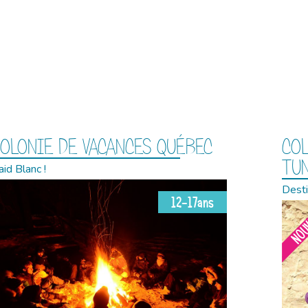
OLONIE DE VACANCES QUÉBEC
COL
TUN
id Blanc !
Desti
12-17ans
NOU