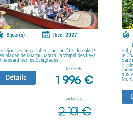
8 jour(s)
Hiver 2027
 séjour jeunes adultes pour profiter du soleil !
S’il 
es plages de Miami jusqu'à l'archipel des keys
le Co
n passant par les Everglades...
parc 
biodi
mène
à partir de :
aux v
1 996 €
Détails
Mont
D
au lieu de :
2 101 €