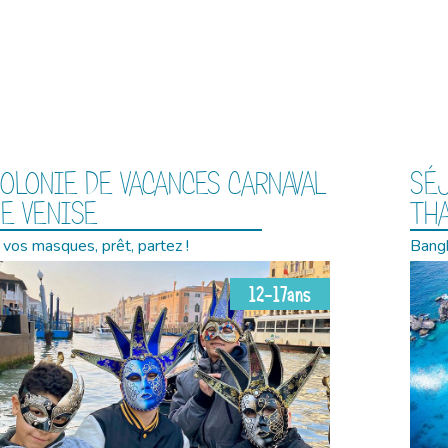
OLONIE DE VACANCES CARNAVAL
SÉ
E VENISE
TH
 vos masques, prêt, partez !
Bangk
12-17ans