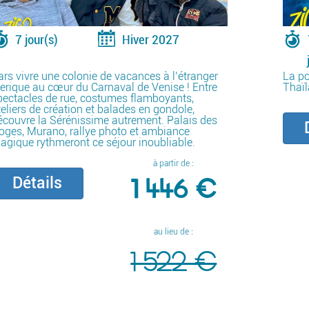
7 jour(s)
Hiver 2027
ars vivre une colonie de vacances à l’étranger
La po
éerique au cœur du Carnaval de Venise ! Entre
Thaïl
pectacles de rue, costumes flamboyants,
teliers de création et balades en gondole,
écouvre la Sérénissime autrement. Palais des
D
oges, Murano, rallye photo et ambiance
agique rythmeront ce séjour inoubliable.
à partir de :
1 446 €
Détails
au lieu de :
1 522 €