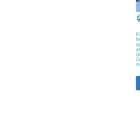
P
f
s
a
d
D
m