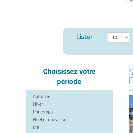
chale
Lister :
S
Choisissez votre
F
période
F
Automne
Hiver
Printemps
Noel et nouvel an
Eté