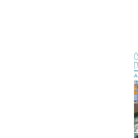
C
D
A