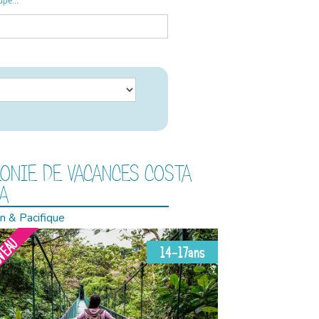
upe...
ONIE DE VACANCES COSTA
A
n & Pacifique
VEAU
14-17ans