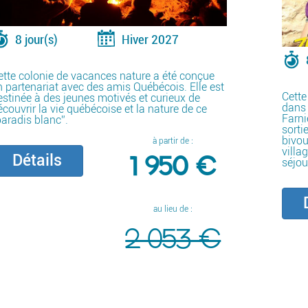
8 jour(s)
Hiver 2027
ette colonie de vacances nature a été conçue
n partenariat avec des amis Québécois. Elle est
Cette
estinée à des jeunes motivés et curieux de
dans 
écouvrir la vie québécoise et la nature de ce
Farni
paradis blanc”.
sorti
bivou
à partir de :
villa
1 950 €
Détails
séjou
D
au lieu de :
2 053 €