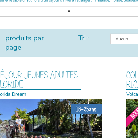
ur et le sable chaud lors d’un séjour d’hiver à l’étranger : Thaïlande, Floride, Guadelo
▼
produits par
Tri :
page
ÉJOUR JEUNES ADULTES
COL
LORIDE
RIC
lorida Dream
Volca
NOU
18-25ans