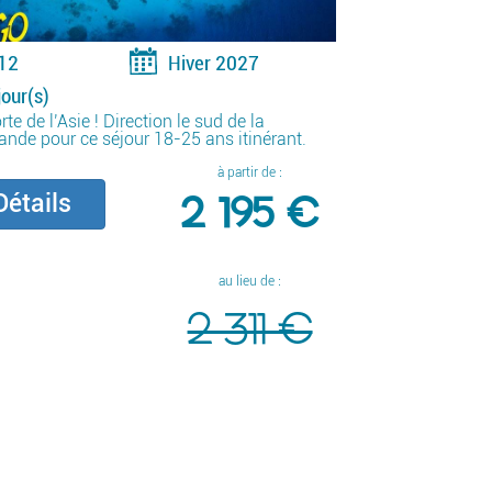
12
Hiver 2027
jour(s)
rte de l’Asie ! Direction le sud de la
ande pour ce séjour 18-25 ans itinérant.
à partir de :
2 195 €
étails
au lieu de :
2 311 €