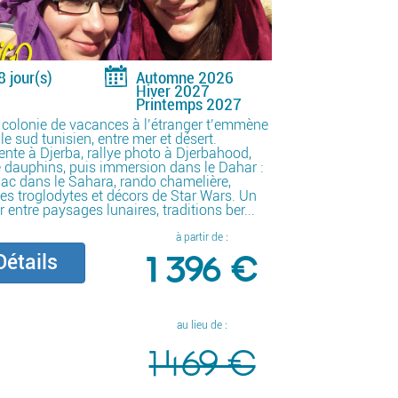
8 jour(s)
Automne 2026
Hiver 2027
Printemps 2027
 colonie de vacances à l’étranger t’emmène
le sud tunisien, entre mer et désert.
ente à Djerba, rallye photo à Djerbahood,
e dauphins, puis immersion dans le Dahar :
ac dans le Sahara, rando chamelière,
ges troglodytes et décors de Star Wars. Un
r entre paysages lunaires, traditions ber...
à partir de :
1 396 €
étails
au lieu de :
1 469 €