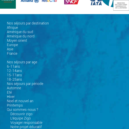
Nos séjours par destination
Afrique
Amérique du sud
Amérique du nord
Moyen orient
Europe
Asie
France
Nos séjours par age
6-11ans
12-14ans
15-17ans
18-25ans
Nos séjours par période
Automne
Eté
Hiver
Noel et nouvel an
Printemps
Qui sommes-nous ?
Découvrir zigo
L'équipe Zigo
Voyager responsable
Notre projet éducatif