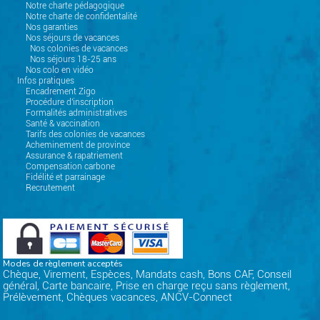
Notre charte pédagogique
Notre charte de confidentalité
Nos garanties
Nos séjours de vacances
Nos colonies de vacances
Nos séjours 18-25 ans
Nos colo en vidéo
Infos pratiques
Encadrement Zigo
Procédure d'inscription
Formalités administratives
Santé & vaccination
Tarifs des colonies de vacances
Acheminement de province
Assurance & rapatriement
Compensation carbone
Fidélité et parrainage
Recrutement
Modes de règlement acceptés
Chèque, Virement, Espèces, Mandats cash, Bons CAF, Conseil
général, Carte bancaire, Prise en charge reçu sans règlement,
Prélèvement, Chèques vacances, ANCV-Connect