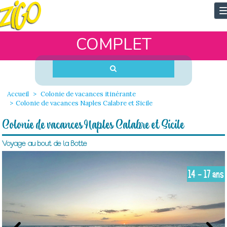
T
n
COMPLET
Accueil
Colonie de vacances itinérante
Colonie de vacances Naples Calabre et Sicile
Colonie de vacances Naples Calabre et Sicile
Voyage au bout de la Botte
14 - 17 ans