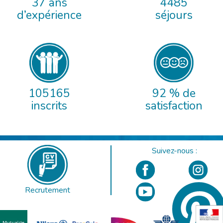
37 ans
4485
d’expérience
séjours
105165
92 % de
inscrits
satisfaction
Suivez-nous :
Recrutement