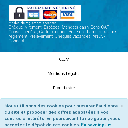
Modes de règlement acceptés
Chèque, Virement, Espèces, Mandats cash, Bons CAF,
Conseil général, Carte bancaire, Prise en charge reçu sans
règlement, Prélèvement, Chèques vacances, ANCV-
Connect
C.G.V
Mentions Légales
Plan du site
Espace Professionnels
×
Nous utilisons des cookies pour mesurer l'audience
du site et proposer des offres adapatées à vos
Nous contacter
centres d'intérêts. En poursuivant la navigation, vous
acceptez le dépôt de ces cookies.
En savoir plus.
Réalisation
Cubiq
- Solution
Vackélys