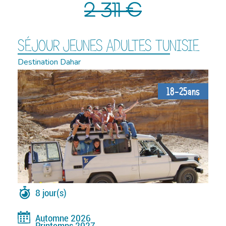
2 311 €
SÉJOUR JEUNES ADULTES TUNISIE
Destination Dahar
18-25ans
8 jour(s)
Automne 2026
Printemps 2027