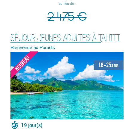
au lieu de :
2 475 €
SÉJOUR JEUNES ADULTES À TAHITI
Bienvenue au Paradis
NOUVEAU
18-25ans
19 jour(s)