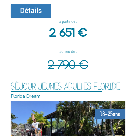
Détails
à partir de :
2 651 €
au lieu de :
2 790 €
SÉJOUR JEUNES ADULTES FLORIDE
Florida Dream
18-25ans