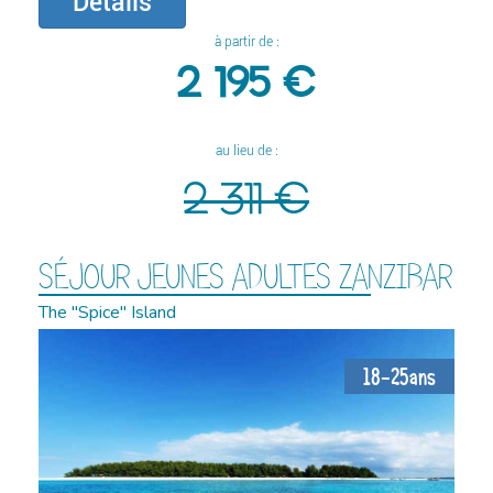
Détails
à partir de :
2 195 €
au lieu de :
2 311 €
SÉJOUR JEUNES ADULTES ZANZIBAR
The "Spice" Island
18-25ans