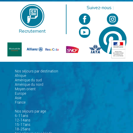
Suivez-nous :
Recrutement
Nos séjours par destination
Afrique
Amérique du sud
Amérique du nord
Moyen orient
Europe
Asie
France
Nos séjours par age
6-11ans
12-14ans
15-17ans
18-25ans