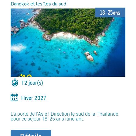
Bangkok et les îles du sud
18-25ans
12 jour(s)
Hiver 2027
La porte de l’Asie ! Direction le sud de la Thaïlande
pour ce séjour 18-25 ans itinérant.