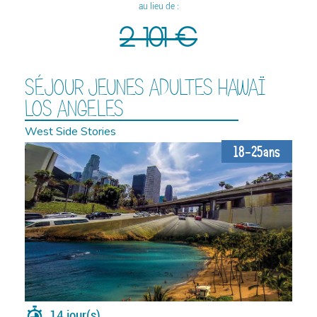
au lieu de :
2 101 €
SÉJOUR JEUNES ADULTES HAWAÏ
LOS ANGELES
West Side Stories
18-25ans
14 jour(s)