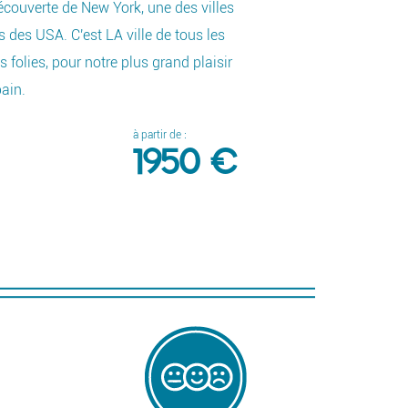
écouverte de New York, une des villes
 des USA. C'est LA ville de tous les
La
s folies, pour notre plus grand plaisir
ce
bain.
vo
th
à partir de :
re
1950 €
D