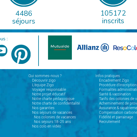
105172
4486
inscrits
séjours
us :
Qui sommes-nous ?
Infos pratiques
Découvrir zigo
Encadrement Zigo
L'équipe Zigo
Procédure d'inscription
Voyager responsable
Formalités administrat
Notre projet éducatif
Santé & vaccination
Notre charte pédagogique
Tarifs des colonies de 
Notre charte de confidentalité
Acheminement de prov
Nos garanties
Assurance & rapatrieme
Nos séjours de vacances
Compensation carbon
Nos colonies de vacances
Fidélité et parrainage
Nos séjours 18-25 ans
Recrutement
Nos colo en vidéo