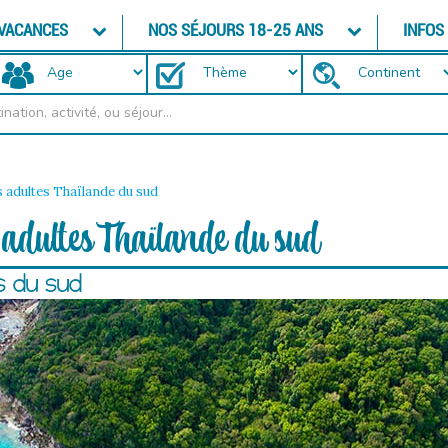
 VACANCES
NOS SÉJOURS 18-25 ANS
INFOS
s adultes Thaïlande du sud
 adultes Thaïlande du sud
es du sud