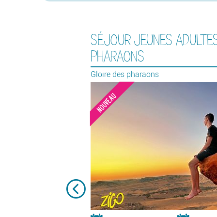
SÉJOUR JEUNES ADULTE
PHARAONS
Gloire des pharaons
s
NOUVEAU