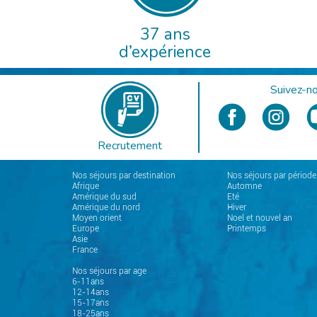
37 ans
d’expérience
Suivez-no
Recrutement
Nos séjours par destination
Nos séjours par période
Afrique
Automne
Amérique du sud
Eté
Amérique du nord
Hiver
Moyen orient
Noel et nouvel an
Europe
Printemps
Asie
France
Nos séjours par age
6-11ans
12-14ans
15-17ans
18-25ans