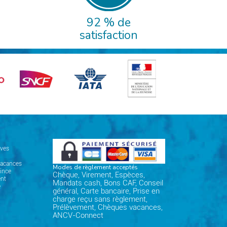
92 % de
satisfaction
ives
vacances
Modes de règlement acceptés
ince
Chèque, Virement, Espèces,
nt
Mandats cash, Bons CAF, Conseil
e
général, Carte bancaire, Prise en
charge reçu sans règlement,
Prélèvement, Chèques vacances,
ANCV-Connect