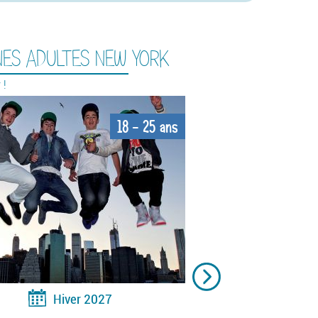
ES ADULTES NEW YORK
S
L
 !
Gi
18 - 25 ans
Hiver 2027