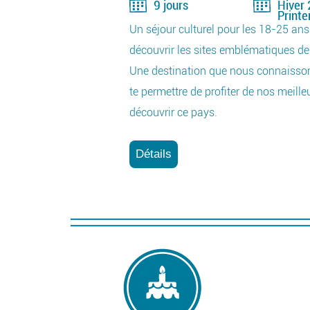
9 jours
Hiver
,
Print
e
Un séjour culturel pour les 18-25 an
e
découvrir les sites emblématiques de
Une destination que nous connaisson
te permettre de profiter de nos meill
découvrir ce pays.
€
Détails