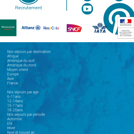
Recrutement
Nos séjours par destination
Afrique
Amérique du sud
Amérique du nord
Moyen orient
Europe
Asie
France
Nos séjours par age
6-11ans
12-14ans
15-17ans
18-25ans
Nos séjours par période
Automne
Eté
Hiver
Noel et nouvel an