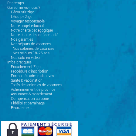
Printemps
Qui sommes-nous ?
Découvrir zigo
L'équipe Zigo
Voyager responsable
Notre projet éducatif
Notre charte pédagogique
Notre charte de confidentalité
Nos garanties
Nos séjours de vacances
Nos colonies de vacances
Nos séjours 18-25 ans
Nos colo en vidéo
Infos pratiques
Encadrement Zigo
Procédure d'inscription
Formalités administratives
Santé & vaccination
Tarifs des colonies de vacances
Acheminement de province
Assurance & rapatriement
Compensation carbone
Fidélité et parrainage
Recrutement