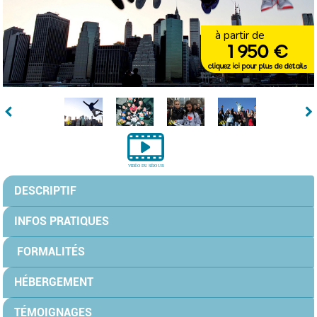
à partir de
1 950 €
cliquez ici pour plus de détails
DESCRIPTIF
INFOS PRATIQUES
FORMALITÉS
HÉBERGEMENT
TÉMOIGNAGES