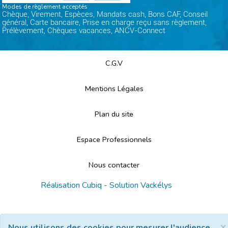
Modes de règlement acceptés
Chèque, Virement, Espèces, Mandats cash, Bons CAF, Conseil
général, Carte bancaire, Prise en charge reçu sans règlement,
Prélèvement, Chèques vacances, ANCV-Connect
C.G.V
Mentions Légales
Plan du site
Espace Professionnels
Nous contacter
Réalisation
Cubiq
- Solution
Vackélys
×
Nous utilisons des cookies pour mesurer l'audience