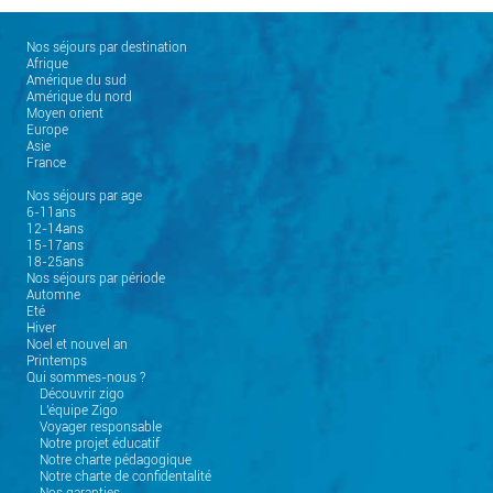
Nos séjours par destination
Afrique
Amérique du sud
Amérique du nord
Moyen orient
Europe
Asie
France
Nos séjours par age
6-11ans
12-14ans
15-17ans
18-25ans
Nos séjours par période
Automne
Eté
Hiver
Noel et nouvel an
Printemps
Qui sommes-nous ?
Découvrir zigo
L'équipe Zigo
Voyager responsable
Notre projet éducatif
Notre charte pédagogique
Notre charte de confidentalité