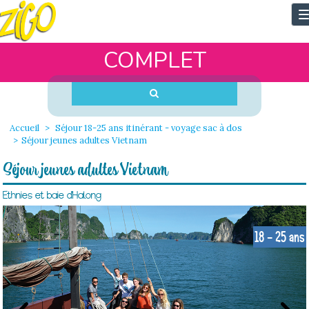
T
n
COMPLET
Accueil
Séjour 18-25 ans itinérant - voyage sac à dos
Séjour jeunes adultes Vietnam
Séjour jeunes adultes Vietnam
Ethnies et baie d'Halong
18 - 25 ans