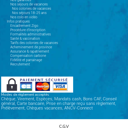
Nos garanties
Nos séjours de vacances
Nos colonies de vacances
Nos séjours 18-25 ans
Nos colo en vidéo
Infos pratiques
Encadrement Zigo
Procédure d'inscription
Formalités administratives
Santé & vaccination
Tarifs des colonies de vacances
Acheminement de province
Assurance & rapatriement
Compensation carbone
Fidélité et parrainage
Recrutement
Modes de règlement acceptés
Chèque, Virement, Espèces, Mandats cash, Bons CAF, Conseil
général, Carte bancaire, Prise en charge reçu sans règlement,
Prélèvement, Chèques vacances, ANCV-Connect
C.G.V