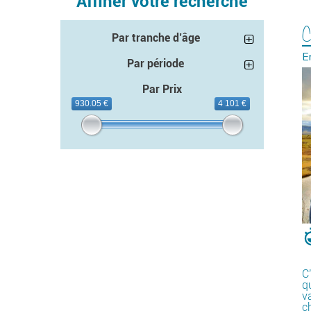
Affiner votre recherche
C
Par tranche d’âge
E
Par période
Par Prix
930.05 €
4 101 €
C
q
v
c