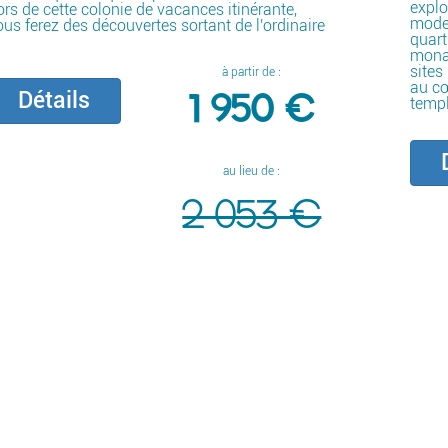
explo
ors de cette colonie de vacances itinérante,
moder
ous ferez des découvertes sortant de l'ordinaire
quar
monas
sites
à partir de :
au cœ
1 950 €
Détails
templ
D
au lieu de :
2 053 €