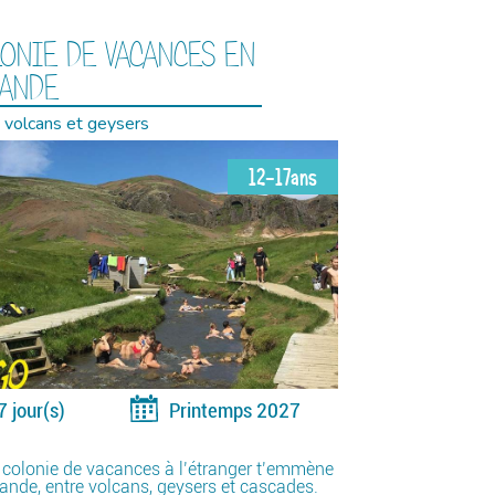
ONIE DE VACANCES EN
LANDE
 volcans et geysers
12-17ans
7 jour(s)
Printemps 2027
 colonie de vacances à l’étranger t’emmène
lande, entre volcans, geysers et cascades.