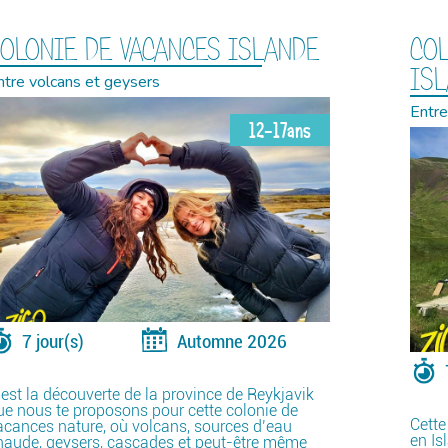
OLONIE DE VACANCES ISLANDE
COL
IS
ntre volcans et geysers
Entre
12-17ans
7 jour(s)
Automne 2026
’est la découverte de la province de Reykjavik
ue nous te proposons pour cette colonie de
Cette
acances nature, où volcans, sources d’eau
en Is
haude, geysers, cascades et peut-être même