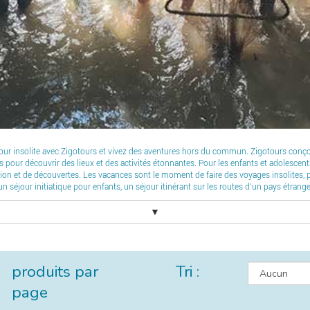
our insolite avec Zigotours et vivez des aventures hors du commun. Zigotours conçoit
tus pour découvrir des lieux et des activités étonnantes. Pour les enfants et adolesce
on et de découvertes. Les vacances sont le moment de faire des voyages insolites, pr
n séjour initiatique pour enfants, un séjour itinérant sur les routes d’un pays étrange
▼
produits par
Tri :
page