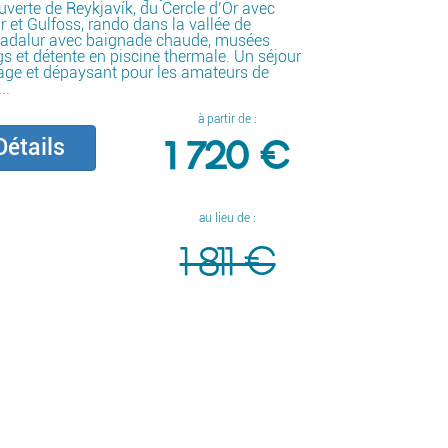
verte de Reykjavík, du Cercle d’Or avec
r et Gulfoss, rando dans la vallée de
jadalur avec baignade chaude, musées
gs et détente en piscine thermale. Un séjour
ge et dépaysant pour les amateurs de
..
à partir de :
1 720 €
étails
au lieu de :
1 811 €