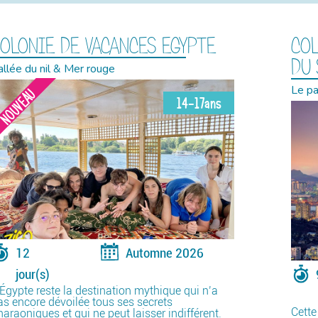
OLONIE DE VACANCES EGYPTE
COL
DU
allée du nil & Mer rouge
Le pa
NOUVEAU
14-17ans
12
Automne 2026
jour(s)
’Égypte reste la destination mythique qui n’a
as encore dévoilée tous ses secrets
Cette
haraoniques et qui ne peut laisser indifférent.