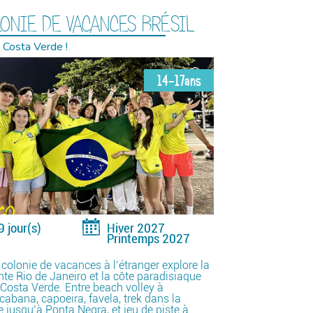
ONIE DE VACANCES BRÉSIL
 Costa Verde !
14-17ans
9 jour(s)
Hiver 2027
Printemps 2027
 colonie de vacances à l’étranger explore la
nte Rio de Janeiro et la côte paradisiaque
 Costa Verde. Entre beach volley à
abana, capoeira, favela, trek dans la
e jusqu’à Ponta Negra, et jeu de piste à