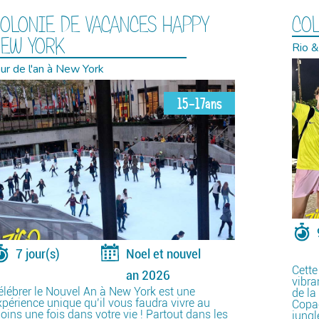
OLONIE DE VACANCES HAPPY
COL
EW YORK
Rio &
our de l'an à New York
15-17ans
7 jour(s)
Noel et nouvel
Cette
an 2026
vibra
élébrer le Nouvel An à New York est une
de la
xpérience unique qu’il vous faudra vivre au
Copac
oins une fois dans votre vie ! Partout dans les
jungl