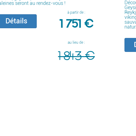
Décou
aleines seront au rendez-vous !
Geysi
Reyk
à partir de :
vikin
1 751 €
Détails
sauva
natur.
au lieu de :
D
1 843 €