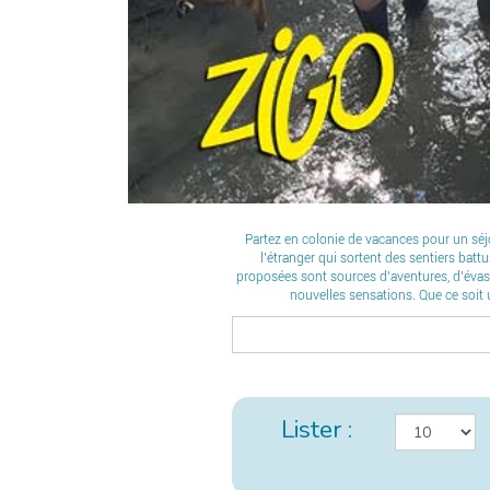
Partez en colonie de vacances pour un séj
l’étranger qui sortent des sentiers bat
proposées sont sources d’aventures, d’évasi
nouvelles sensations. Que ce soit u
Lister :