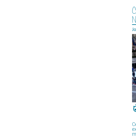
C
N
J
C
e
m