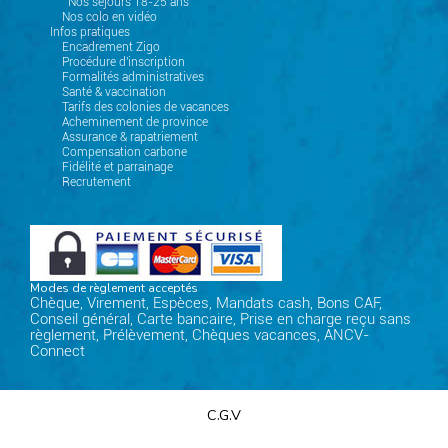
Nos séjours 18-25 ans
Nos colo en vidéo
Infos pratiques
Encadrement Zigo
Procédure d'inscription
Formalités administratives
Santé & vaccination
Tarifs des colonies de vacances
Acheminement de province
Assurance & rapatriement
Compensation carbone
Fidélité et parrainage
Recrutement
Modes de règlement acceptés
Chèque, Virement, Espèces, Mandats cash, Bons CAF,
Conseil général, Carte bancaire, Prise en charge reçu sans
règlement, Prélèvement, Chèques vacances, ANCV-
Connect
C.G.V