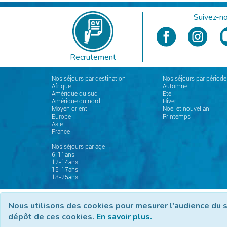
Suivez-no
Recrutement
Nos séjours par destination
Nos séjours par période
Afrique
Automne
Amérique du sud
Eté
Amérique du nord
Hiver
Moyen orient
Noel et nouvel an
Europe
Printemps
Asie
France
Nos séjours par age
6-11ans
12-14ans
15-17ans
18-25ans
C.G.V
Mentions 
Nous utilisons des cookies pour mesurer l'audience du s
dépôt de ces cookies.
En savoir plus.