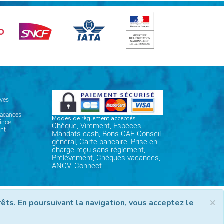
ives
vacances
Modes de règlement acceptés
ince
Chèque, Virement, Espèces,
nt
Mandats cash, Bons CAF, Conseil
e
général, Carte bancaire, Prise en
charge reçu sans règlement,
Prélèvement, Chèques vacances,
ANCV-Connect
space Professionnels
Nous contacter
×
êts. En poursuivant la navigation, vous acceptez le