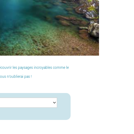
découvrir les paysages incroyables comme le
ous n'oublierai pas !