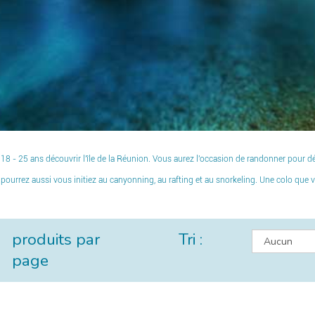
 18 - 25 ans découvrir l'île de la Réunion. Vous aurez l'occasion de randonner pour 
pourrez aussi vous initiez au canyonning, au rafting et au snorkeling. Une colo que v
produits par
Tri :
page